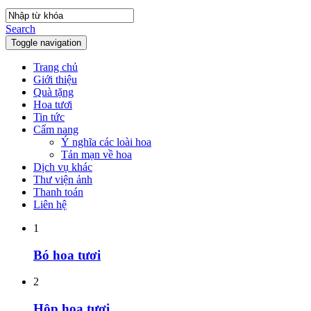
Search
Toggle navigation
Trang chủ
Giới thiệu
Quà tặng
Hoa tươi
Tin tức
Cẩm nang
Ý nghĩa các loài hoa
Tản mạn về hoa
Dịch vụ khác
Thư viện ảnh
Thanh toán
Liên hệ
1
Bó hoa tươi
2
Hộp hoa tươi