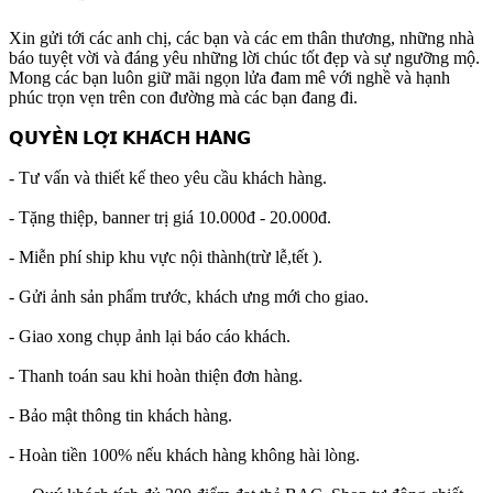
Xin gửi tới các anh chị, các bạn và các em thân thương, những nhà
báo tuyệt vời và đáng yêu những lời chúc tốt đẹp và sự ngưỡng mộ.
Mong các bạn luôn giữ mãi ngọn lửa đam mê với nghề và hạnh
phúc trọn vẹn trên con đường mà các bạn đang đi.
𝗤𝗨𝗬𝗘̂̀𝗡 𝗟𝗢̛̣𝗜 𝗞𝗛𝗔́𝗖𝗛 𝗛𝗔̀𝗡𝗚
- Tư vấn và thiết kế theo yêu cầu khách hàng.
- Tặng thiệp, banner trị giá 10.000đ - 20.000đ.
- Miễn phí ship khu vực nội thành(trừ lễ,tết ).
- Gửi ảnh sản phẩm trước, khách ưng mới cho giao.
- Giao xong chụp ảnh lại báo cáo khách.
- Thanh toán sau khi hoàn thiện đơn hàng.
- Bảo mật thông tin khách hàng.
- Hoàn tiền 100% nếu khách hàng không hài lòng.