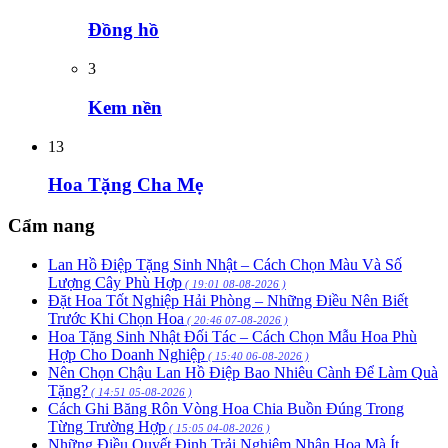
Đồng hồ
3
Kem nền
13
Hoa Tặng Cha Mẹ
Cẩm nang
Lan Hồ Điệp Tặng Sinh Nhật – Cách Chọn Màu Và Số
Lượng Cây Phù Hợp
( 19:01 08-08-2026 )
Đặt Hoa Tốt Nghiệp Hải Phòng – Những Điều Nên Biết
Trước Khi Chọn Hoa
( 20:46 07-08-2026 )
Hoa Tặng Sinh Nhật Đối Tác – Cách Chọn Mẫu Hoa Phù
Hợp Cho Doanh Nghiệp
( 15:40 06-08-2026 )
Nên Chọn Chậu Lan Hồ Điệp Bao Nhiêu Cành Để Làm Quà
Tặng?
( 14:51 05-08-2026 )
Cách Ghi Băng Rôn Vòng Hoa Chia Buồn Đúng Trong
Từng Trường Hợp
( 15:05 04-08-2026 )
Những Điều Quyết Định Trải Nghiệm Nhận Hoa Mà Ít