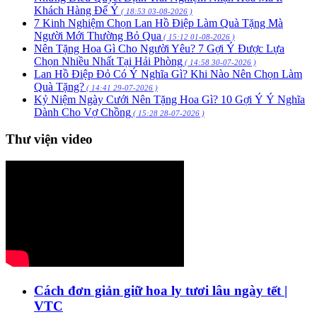
Khách Hàng Để Ý
( 18:53 03-08-2026 )
7 Kinh Nghiệm Chọn Lan Hồ Điệp Làm Quà Tặng Mà
Người Mới Thường Bỏ Qua
( 15:12 01-08-2026 )
Nên Tặng Hoa Gì Cho Người Yêu? 7 Gợi Ý Được Lựa
Chọn Nhiều Nhất Tại Hải Phòng
( 14:58 30-07-2026 )
Lan Hồ Điệp Đỏ Có Ý Nghĩa Gì? Khi Nào Nên Chọn Làm
Quà Tặng?
( 14:41 29-07-2026 )
Kỷ Niệm Ngày Cưới Nên Tặng Hoa Gì? 10 Gợi Ý Ý Nghĩa
Dành Cho Vợ Chồng
( 15:28 28-07-2026 )
Thư viện video
Cách đơn giản giữ hoa ly tươi lâu ngày tết |
VTC