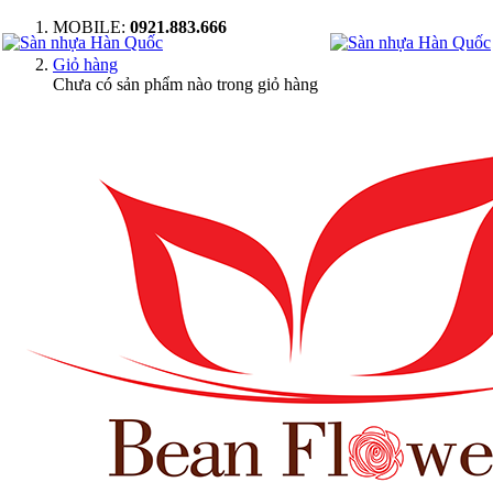
MOBILE:
0921.883.666
Giỏ hàng
Chưa có sản phẩm nào trong giỏ hàng