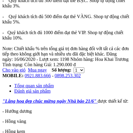
- Quý khách tích đủ 300 điểm đạt thẻ BẠC. Shop tự động chiết
khấu 3%.
- Quý khách tích đủ 500 điểm đạt thẻ VÀNG. Shop tự động chiết
khấu 5%.
- Quý khách tích đủ 1000 điểm đạt thẻ VIP. Shop tự động chiết
khấu 10%.
Note: Chiết khấu % trên tổng giá trị đơn hàng đối với tất cả các đơn
tiếp theo không giới hạn và nhiều ưu đãi đặc biệt khác.
Đăng
ngày:
16/06/2020
- Lượt xem:
1198
Nhóm hàng:
Hoa Khai Trương
Tình trạng:
Còn hàng
Giá:
1.290.000 đ
Cho vào giỏ
Mua ngay
Số lượng:
MOBILE:
0921.883.666
-
0898.253.302
Tổng quan sản phẩm
Đánh giá sản phẩm
"Lẵng hoa đẹp chúc mừng ngày Nhà báo 21/6"
được thiết kế từ:
- Hướng dương
- Hồng vàng
- Hồng kem