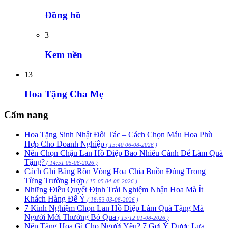
Đồng hồ
3
Kem nền
13
Hoa Tặng Cha Mẹ
Cẩm nang
Hoa Tặng Sinh Nhật Đối Tác – Cách Chọn Mẫu Hoa Phù
Hợp Cho Doanh Nghiệp
( 15:40 06-08-2026 )
Nên Chọn Chậu Lan Hồ Điệp Bao Nhiêu Cành Để Làm Quà
Tặng?
( 14:51 05-08-2026 )
Cách Ghi Băng Rôn Vòng Hoa Chia Buồn Đúng Trong
Từng Trường Hợp
( 15:05 04-08-2026 )
Những Điều Quyết Định Trải Nghiệm Nhận Hoa Mà Ít
Khách Hàng Để Ý
( 18:53 03-08-2026 )
7 Kinh Nghiệm Chọn Lan Hồ Điệp Làm Quà Tặng Mà
Người Mới Thường Bỏ Qua
( 15:12 01-08-2026 )
Nên Tặng Hoa Gì Cho Người Yêu? 7 Gợi Ý Được Lựa