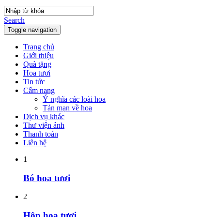
Search
Toggle navigation
Trang chủ
Giới thiệu
Quà tặng
Hoa tươi
Tin tức
Cẩm nang
Ý nghĩa các loài hoa
Tản mạn về hoa
Dịch vụ khác
Thư viện ảnh
Thanh toán
Liên hệ
1
Bó hoa tươi
2
Hộp hoa tươi