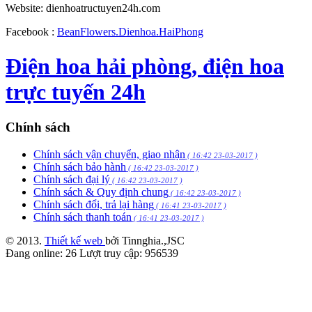
Website: dienhoatructuyen24h.com
Facebook :
BeanFlowers.Dienhoa.HaiPhong
Điện hoa hải phòng, điện hoa
trực tuyến 24h
Chính sách
Chính sách vận chuyển, giao nhận
( 16:42 23-03-2017 )
Chính sách bảo hành
( 16:42 23-03-2017 )
Chính sách đại lý
( 16:42 23-03-2017 )
Chính sách & Quy định chung
( 16:42 23-03-2017 )
Chính sách đổi, trả lại hàng
( 16:41 23-03-2017 )
Chính sách thanh toán
( 16:41 23-03-2017 )
© 2013.
Thiết kế web
bởi Tinnghia.,JSC
Đang online:
26
Lượt truy cập:
956539