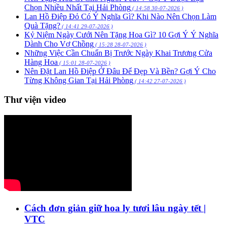
Chọn Nhiều Nhất Tại Hải Phòng
( 14:58 30-07-2026 )
Lan Hồ Điệp Đỏ Có Ý Nghĩa Gì? Khi Nào Nên Chọn Làm
Quà Tặng?
( 14:41 29-07-2026 )
Kỷ Niệm Ngày Cưới Nên Tặng Hoa Gì? 10 Gợi Ý Ý Nghĩa
Dành Cho Vợ Chồng
( 15:28 28-07-2026 )
Những Việc Cần Chuẩn Bị Trước Ngày Khai Trương Cửa
Hàng Hoa
( 15:01 28-07-2026 )
Nên Đặt Lan Hồ Điệp Ở Đâu Để Đẹp Và Bền? Gợi Ý Cho
Từng Không Gian Tại Hải Phòng
( 14:42 27-07-2026 )
Thư viện video
Cách đơn giản giữ hoa ly tươi lâu ngày tết |
VTC