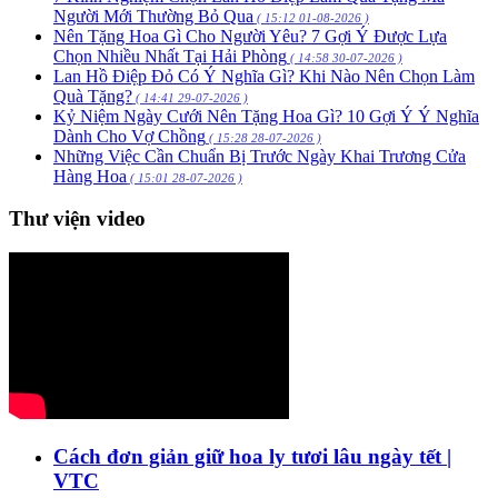
Người Mới Thường Bỏ Qua
( 15:12 01-08-2026 )
Nên Tặng Hoa Gì Cho Người Yêu? 7 Gợi Ý Được Lựa
Chọn Nhiều Nhất Tại Hải Phòng
( 14:58 30-07-2026 )
Lan Hồ Điệp Đỏ Có Ý Nghĩa Gì? Khi Nào Nên Chọn Làm
Quà Tặng?
( 14:41 29-07-2026 )
Kỷ Niệm Ngày Cưới Nên Tặng Hoa Gì? 10 Gợi Ý Ý Nghĩa
Dành Cho Vợ Chồng
( 15:28 28-07-2026 )
Những Việc Cần Chuẩn Bị Trước Ngày Khai Trương Cửa
Hàng Hoa
( 15:01 28-07-2026 )
Thư viện video
Cách đơn giản giữ hoa ly tươi lâu ngày tết |
VTC