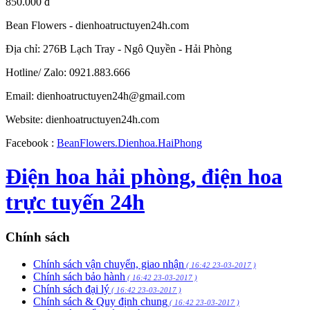
850.000 đ
Bean Flowers - dienhoatructuyen24h.com
Địa chỉ: 276B Lạch Tray - Ngô Quyền - Hải Phòng
Hotline/ Zalo: 0921.883.666
Email:
dienhoatructuyen24h@gmail.com
Website: dienhoatructuyen24h.com
Facebook :
BeanFlowers.Dienhoa.HaiPhong
Điện hoa hải phòng, điện hoa
trực tuyến 24h
Chính sách
Chính sách vận chuyển, giao nhận
( 16:42 23-03-2017 )
Chính sách bảo hành
( 16:42 23-03-2017 )
Chính sách đại lý
( 16:42 23-03-2017 )
Chính sách & Quy định chung
( 16:42 23-03-2017 )