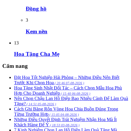
Đồng hồ
3
Kem nền
13
Hoa Tặng Cha Mẹ
Cẩm nang
Đặt Hoa Tốt Nghiệp Hải Phòng – Những Điều Nên Biết
Trước Khi Chọn Hoa
( 20:46 07-08-2026 )
Hoa Tặng Sinh Nhật Đối Tác – Cách Chọn Mẫu Hoa Phù
Hợp Cho Doanh Nghiệp
( 15:40 06-08-2026 )
Nên Chọn Chậu Lan Hồ Điệp Bao Nhiêu Cành Để Làm Quà
Tặng?
( 14:51 05-08-2026 )
Cách Ghi Băng Rôn Vòng Hoa Chia Buồn Đúng Trong
Từng Trường Hợp
( 15:05 04-08-2026 )
Những Điều Quyết Định Trải Nghiệm Nhận Hoa Mà Ít
Khách Hàng Để Ý
( 18:53 03-08-2026 )
7 Kinh Nghiệm Chọn Lan Hồ Điệp Làm Quà Tặng Mà