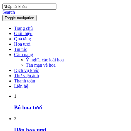
Search
Toggle navigation
Trang chủ
Giới thiệu
Quà tặng
Hoa tươi
Tin tức
Cẩm nang
Ý nghĩa các loài hoa
Tản mạn về hoa
Dịch vụ khác
Thư viện ảnh
Thanh toán
Liên hệ
1
Bó hoa tươi
2
Hộp hoa tươi