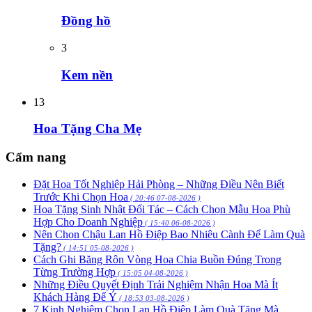
Đồng hồ
3
Kem nền
13
Hoa Tặng Cha Mẹ
Cẩm nang
Đặt Hoa Tốt Nghiệp Hải Phòng – Những Điều Nên Biết
Trước Khi Chọn Hoa
( 20:46 07-08-2026 )
Hoa Tặng Sinh Nhật Đối Tác – Cách Chọn Mẫu Hoa Phù
Hợp Cho Doanh Nghiệp
( 15:40 06-08-2026 )
Nên Chọn Chậu Lan Hồ Điệp Bao Nhiêu Cành Để Làm Quà
Tặng?
( 14:51 05-08-2026 )
Cách Ghi Băng Rôn Vòng Hoa Chia Buồn Đúng Trong
Từng Trường Hợp
( 15:05 04-08-2026 )
Những Điều Quyết Định Trải Nghiệm Nhận Hoa Mà Ít
Khách Hàng Để Ý
( 18:53 03-08-2026 )
7 Kinh Nghiệm Chọn Lan Hồ Điệp Làm Quà Tặng Mà