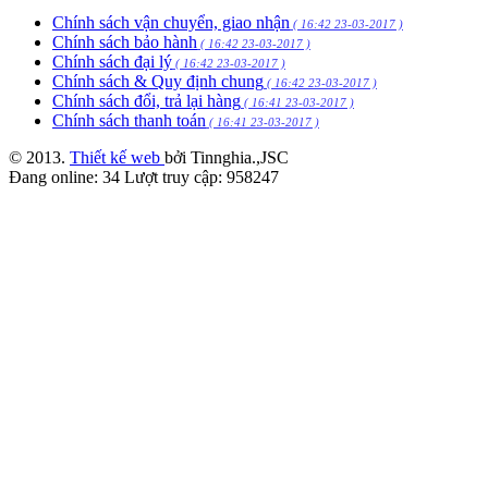
Chính sách vận chuyển, giao nhận
( 16:42 23-03-2017 )
Chính sách bảo hành
( 16:42 23-03-2017 )
Chính sách đại lý
( 16:42 23-03-2017 )
Chính sách & Quy định chung
( 16:42 23-03-2017 )
Chính sách đổi, trả lại hàng
( 16:41 23-03-2017 )
Chính sách thanh toán
( 16:41 23-03-2017 )
© 2013.
Thiết kế web
bởi Tinnghia.,JSC
Đang online:
34
Lượt truy cập:
958247