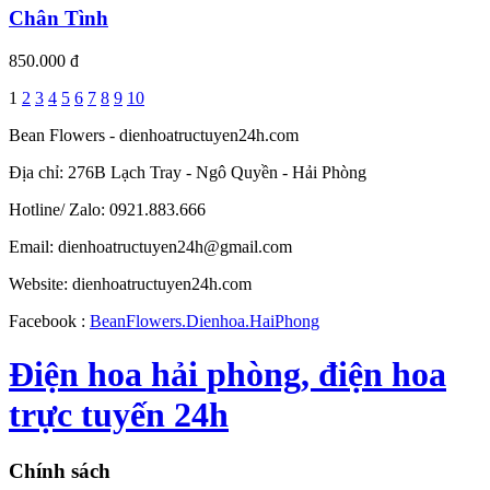
Chân Tình
850.000 đ
1
2
3
4
5
6
7
8
9
10
Bean Flowers - dienhoatructuyen24h.com
Địa chỉ: 276B Lạch Tray - Ngô Quyền - Hải Phòng
Hotline/ Zalo: 0921.883.666
Email:
dienhoatructuyen24h@gmail.com
Website: dienhoatructuyen24h.com
Facebook :
BeanFlowers.Dienhoa.HaiPhong
Điện hoa hải phòng, điện hoa
trực tuyến 24h
Chính sách