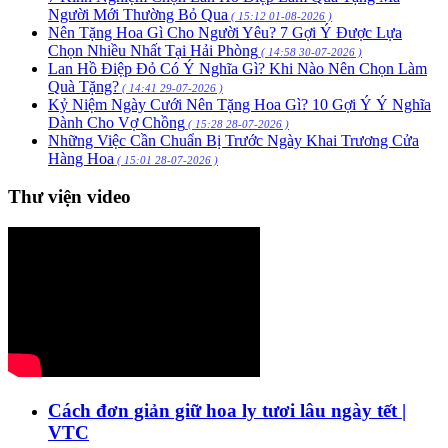
Người Mới Thường Bỏ Qua
( 15:12 01-08-2026 )
Nên Tặng Hoa Gì Cho Người Yêu? 7 Gợi Ý Được Lựa
Chọn Nhiều Nhất Tại Hải Phòng
( 14:58 30-07-2026 )
Lan Hồ Điệp Đỏ Có Ý Nghĩa Gì? Khi Nào Nên Chọn Làm
Quà Tặng?
( 14:41 29-07-2026 )
Kỷ Niệm Ngày Cưới Nên Tặng Hoa Gì? 10 Gợi Ý Ý Nghĩa
Dành Cho Vợ Chồng
( 15:28 28-07-2026 )
Những Việc Cần Chuẩn Bị Trước Ngày Khai Trương Cửa
Hàng Hoa
( 15:01 28-07-2026 )
Thư viện video
Cách đơn giản giữ hoa ly tươi lâu ngày tết |
VTC