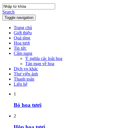
Search
Toggle navigation
Trang chủ
Giới thiệu
Quà tặng
Hoa tươi
Tin tức
Cẩm nang
Ý nghĩa các loài hoa
Tản mạn về hoa
Dịch vụ khác
Thư viện ảnh
Thanh toán
Liên hệ
1
Bó hoa tươi
2
Hộp hoa tươi