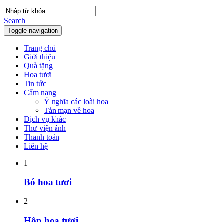
Search
Toggle navigation
Trang chủ
Giới thiệu
Quà tặng
Hoa tươi
Tin tức
Cẩm nang
Ý nghĩa các loài hoa
Tản mạn về hoa
Dịch vụ khác
Thư viện ảnh
Thanh toán
Liên hệ
1
Bó hoa tươi
2
Hộp hoa tươi