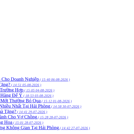
p Cho Doanh Nghiệp
( 15:40 06-08-2026 )
Tặng?
( 14:51 05-08-2026 )
 Trường Hợp
( 15:05 04-08-2026 )
h Hàng Để Ý
( 18:53 03-08-2026 )
 Mới Thường Bỏ Qua
( 15:12 01-08-2026 )
hiều Nhất Tại Hải Phòng
( 14:58 30-07-2026 )
uà Tặng?
( 14:41 29-07-2026 )
Dành Cho Vợ Chồng
( 15:28 28-07-2026 )
ng Hoa
( 15:01 28-07-2026 )
ng Không Gian Tại Hải Phòng
( 14:42 27-07-2026 )