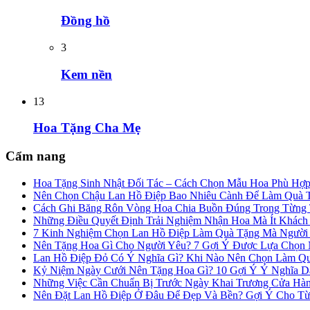
Đồng hồ
3
Kem nền
13
Hoa Tặng Cha Mẹ
Cẩm nang
Hoa Tặng Sinh Nhật Đối Tác – Cách Chọn Mẫu Hoa Phù Hợ
Nên Chọn Chậu Lan Hồ Điệp Bao Nhiêu Cành Để Làm Quà 
Cách Ghi Băng Rôn Vòng Hoa Chia Buồn Đúng Trong Từng
Những Điều Quyết Định Trải Nghiệm Nhận Hoa Mà Ít Khác
7 Kinh Nghiệm Chọn Lan Hồ Điệp Làm Quà Tặng Mà Người
Nên Tặng Hoa Gì Cho Người Yêu? 7 Gợi Ý Được Lựa Chọn N
Lan Hồ Điệp Đỏ Có Ý Nghĩa Gì? Khi Nào Nên Chọn Làm Q
Kỷ Niệm Ngày Cưới Nên Tặng Hoa Gì? 10 Gợi Ý Ý Nghĩa 
Những Việc Cần Chuẩn Bị Trước Ngày Khai Trương Cửa Hà
Nên Đặt Lan Hồ Điệp Ở Đâu Để Đẹp Và Bền? Gợi Ý Cho Từ