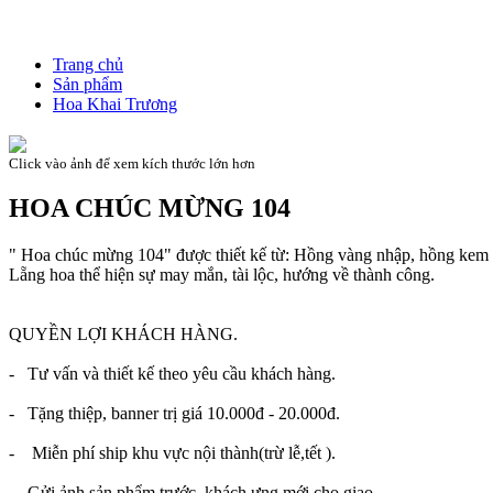
Trang chủ
Sản phẩm
Hoa Khai Trương
Click vào ảnh để xem kích thước lớn hơn
HOA CHÚC MỪNG 104
" Hoa chúc mừng 104" được thiết kế từ: Hồng vàng nhập, hồng kem
Lẵng hoa thể hiện sự may mắn, tài lộc, hướng về thành công.
QUYỀN LỢI KHÁCH HÀNG.
- Tư vấn và thiết kế theo yêu cầu khách hàng.
- Tặng thiệp, banner trị giá 10.000đ - 20.000đ.
- Miễn phí ship khu vực nội thành(trừ lễ,tết ).
- Gửi ảnh sản phẩm trước, khách ưng mới cho giao.