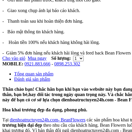
- Giao xong chụp ảnh lại báo cáo khách.
- Thanh toán sau khi hoàn thiện đơn hàng.
- Bảo mật thông tin khách hàng.
- Hoàn tiền 100% nếu khách hàng không hài lòng.
- Giảm 5% đơn hàng nếu khách hài lòng và feed back Bean Flowers 
Cho vào giỏ
Mua ngay
Số lượng:
MOBILE:
0921.883.666
-
0898.253.302
Tổng quan sản phẩm
Đánh giá sản phẩm
Thân chào bạn! Chắc hẳn bạn khi bạn vào website này bạn đang c
thân, bạn bè,hay đối tác trong ngày quan trọng này. Và chắc h
này để bạn có cơ sở lựa chọn dienhoatructuyen24h.com - Bean F
Hoa khai trương đẹp đa dạng, phong phú.
Tại
dienhoatructuyen24h.com- BeanFlowers
các sản phẩm hoa khai t
trương hiện đại đẹp
theo nhu cầu của khách hàng. Bean Flowers lu
khai trương đó. Vì bản thân đội ngũ
d
ienhoatructuyen24h.com - Bean