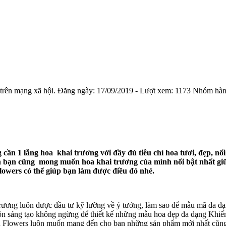
trên mạng xã hội.
Đăng ngày:
17/09/2019
- Lượt xem:
1173
Nhóm hà
ần 1 lẵng hoa khai trương với đầy đủ tiêu chí hoa tươi, đẹp, nổi
ẳn bạn cũng mong muốn hoa khai trương của mình nổi bật nhất giữ
lowers có thể giúp bạn làm được điều đó nhé.
rương luôn được đầu tư kỹ lưỡng về ý tưởng, làm sao để mẫu mã đa đ
ôn sáng tạo không ngừng để thiết kế những mẫu hoa đẹp đa dạng Khiến
 Flowers luôn muốn mang đến cho bạn những sản phẩm mới nhất cũng n