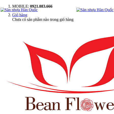
MOBILE:
0921.883.666
Giỏ hàng
Chưa có sản phẩm nào trong giỏ hàng