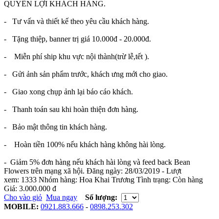
QUYỀN LỢI KHÁCH HÀNG.
- Tư vấn và thiết kế theo yêu cầu khách hàng.
- Tặng thiệp, banner trị giá 10.000đ - 20.000đ.
- Miễn phí ship khu vực nội thành(trừ lễ,tết ).
- Gửi ảnh sản phẩm trước, khách ưng mới cho giao.
- Giao xong chụp ảnh lại báo cáo khách.
- Thanh toán sau khi hoàn thiện đơn hàng.
- Bảo mật thông tin khách hàng.
- Hoàn tiền 100% nếu khách hàng không hài lòng.
- Giảm 5% đơn hàng nếu khách hài lòng và feed back Bean
Flowers trên mạng xã hội.
Đăng ngày:
28/03/2019
- Lượt
xem:
1333
Nhóm hàng:
Hoa Khai Trương
Tình trạng:
Còn hàng
Giá:
3.000.000 đ
Cho vào giỏ
Mua ngay
Số lượng:
MOBILE:
0921.883.666
-
0898.253.302