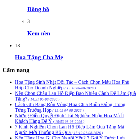
Đồng hồ
3
Kem nền
13
Hoa Tặng Cha Mẹ
Cẩm nang
Hoa Tặng Sinh Nhật Đối Tác – Cách Chọn Mẫu Hoa Phù
Hợp Cho Doanh Nghiệp
( 15:40 06-08-2026 )
Nên Chọn Chậu Lan Hồ Điệp Bao Nhiêu Cành Để Làm Quà
Tặng?
( 14:51 05-08-2026 )
Cách Ghi Băng Rôn Vòng Hoa Chia Buồn Đúng Trong
Từng Trường Hợp
( 15:05 04-08-2026 )
Những Điều Quyết Định Trải Nghiệm Nhận Hoa Mà Ít
Khách Hàng Để Ý
( 18:53 03-08-2026 )
7 Kinh Nghiệm Chọn Lan Hồ Điệp Làm Quà Tặng Mà
Người Mới Thường Bỏ Qua
( 15:12 01-08-2026 )
Nên Tặng Hoa Gì Cho Người Yêu? 7 Gợi Ý Được Lựa