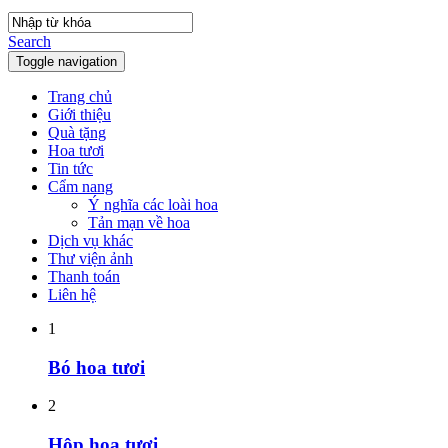
Search
Toggle navigation
Trang chủ
Giới thiệu
Quà tặng
Hoa tươi
Tin tức
Cẩm nang
Ý nghĩa các loài hoa
Tản mạn về hoa
Dịch vụ khác
Thư viện ảnh
Thanh toán
Liên hệ
1
Bó hoa tươi
2
Hộp hoa tươi