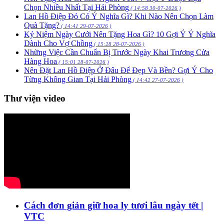
Chọn Nhiều Nhất Tại Hải Phòng
( 14:58 30-07-2026 )
Lan Hồ Điệp Đỏ Có Ý Nghĩa Gì? Khi Nào Nên Chọn Làm
Quà Tặng?
( 14:41 29-07-2026 )
Kỷ Niệm Ngày Cưới Nên Tặng Hoa Gì? 10 Gợi Ý Ý Nghĩa
Dành Cho Vợ Chồng
( 15:28 28-07-2026 )
Những Việc Cần Chuẩn Bị Trước Ngày Khai Trương Cửa
Hàng Hoa
( 15:01 28-07-2026 )
Nên Đặt Lan Hồ Điệp Ở Đâu Để Đẹp Và Bền? Gợi Ý Cho
Từng Không Gian Tại Hải Phòng
( 14:42 27-07-2026 )
Thư viện video
Cách đơn giản giữ hoa ly tươi lâu ngày tết |
VTC