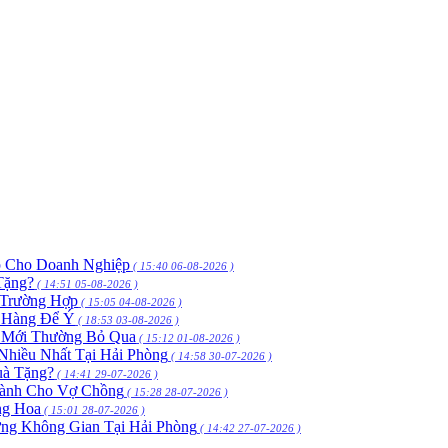
p Cho Doanh Nghiệp
( 15:40 06-08-2026 )
Tặng?
( 14:51 05-08-2026 )
 Trường Hợp
( 15:05 04-08-2026 )
h Hàng Để Ý
( 18:53 03-08-2026 )
 Mới Thường Bỏ Qua
( 15:12 01-08-2026 )
hiều Nhất Tại Hải Phòng
( 14:58 30-07-2026 )
uà Tặng?
( 14:41 29-07-2026 )
Dành Cho Vợ Chồng
( 15:28 28-07-2026 )
ng Hoa
( 15:01 28-07-2026 )
ng Không Gian Tại Hải Phòng
( 14:42 27-07-2026 )