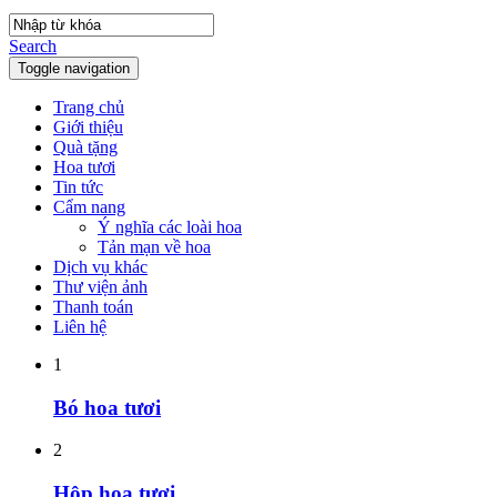
Search
Toggle navigation
Trang chủ
Giới thiệu
Quà tặng
Hoa tươi
Tin tức
Cẩm nang
Ý nghĩa các loài hoa
Tản mạn về hoa
Dịch vụ khác
Thư viện ảnh
Thanh toán
Liên hệ
1
Bó hoa tươi
2
Hộp hoa tươi