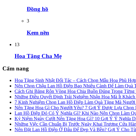
Đồng hồ
3
Kem nền
13
Hoa Tặng Cha Mẹ
Cẩm nang
Hoa Tặng Sinh Nhật Đối Tác – Cách Chọn Mẫu Hoa Phù Hợ
Nên Chọn Chậu Lan Hồ Điệp Bao Nhiêu Cành Để Làm Quà 
Cách Ghi Băng Rôn Vòng Hoa Chia Buồn Đúng Trong Từng
Những Điều Quyết Định Trải Nghiệm Nhận Hoa Mà Ít Khác
7 Kinh Nghiệm Chọn Lan Hồ Điệp Làm Quà Tặng Mà Người
Nên Tặng Hoa Gì Cho Người Yêu? 7 Gợi Ý Được Lựa Chọn N
Lan Hồ Điệp Đỏ Có Ý Nghĩa Gì? Khi Nào Nên Chọn Làm Q
Kỷ Niệm Ngày Cưới Nên Tặng Hoa Gì? 10 Gợi Ý Ý Nghĩa 
Những Việc Cần Chuẩn Bị Trước Ngày Khai Trương Cửa Hà
Nên Đặt Lan Hồ Điệp Ở Đâu Để Đẹp Và Bền? Gợi Ý Cho Từ