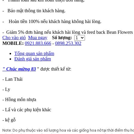
- Bảo mật thông tin khách hàng.
- Hoàn tiền 100% nếu khách hàng không hài lòng.
- Giảm 5% đơn hàng nếu khách hài lòng và feed back Bean Flowers 
Cho vào giỏ
Mua ngay
Số lượng:
MOBILE:
0921.883.666
-
0898.253.302
Tổng quan sản phẩm
Đánh giá sản phẩm
" Chúc mừng 83
" được thiết kế từ:
- Lan Thái
- Ly
- Hồng môn nhựa
- Lấ và các phụ kiện khác
- kệ gỗ
Note: Do phụ thuộc vào số lượng hoa và các giống hoa nở tại thời điểm thu