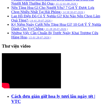
Người Mới Thường Bỏ Qua
( 15:12 01-08-2026 )
Nên Tặng Hoa Gì Cho Người Yêu? 7 Gợi Ý Được Lựa
Chọn Nhiều Nhất Tại Hải Phòng
( 14:58 30-07-2026 )
Lan Hồ Điệp Đỏ Có Ý Nghĩa Gì? Khi Nào Nên Chọn Làm
Quà Tặng?
( 14:41 29-07-2026 )
Kỷ Niệm Ngày Cưới Nên Tặng Hoa Gì? 10 Gợi Ý Ý Nghĩa
Dành Cho Vợ Chồng
( 15:28 28-07-2026 )
Những Việc Cần Chuẩn Bị Trước Ngày Khai Trương Cửa
Hàng Hoa
( 15:01 28-07-2026 )
Thư viện video
Cách đơn giản giữ hoa ly tươi lâu ngày tết |
VTC