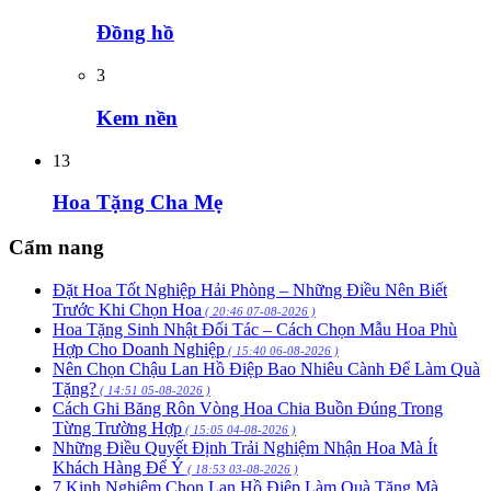
Đồng hồ
3
Kem nền
13
Hoa Tặng Cha Mẹ
Cẩm nang
Đặt Hoa Tốt Nghiệp Hải Phòng – Những Điều Nên Biết
Trước Khi Chọn Hoa
( 20:46 07-08-2026 )
Hoa Tặng Sinh Nhật Đối Tác – Cách Chọn Mẫu Hoa Phù
Hợp Cho Doanh Nghiệp
( 15:40 06-08-2026 )
Nên Chọn Chậu Lan Hồ Điệp Bao Nhiêu Cành Để Làm Quà
Tặng?
( 14:51 05-08-2026 )
Cách Ghi Băng Rôn Vòng Hoa Chia Buồn Đúng Trong
Từng Trường Hợp
( 15:05 04-08-2026 )
Những Điều Quyết Định Trải Nghiệm Nhận Hoa Mà Ít
Khách Hàng Để Ý
( 18:53 03-08-2026 )
7 Kinh Nghiệm Chọn Lan Hồ Điệp Làm Quà Tặng Mà