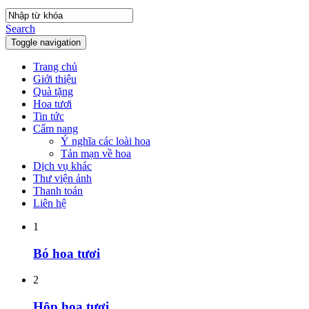
Search
Toggle navigation
Trang chủ
Giới thiệu
Quà tặng
Hoa tươi
Tin tức
Cẩm nang
Ý nghĩa các loài hoa
Tản mạn về hoa
Dịch vụ khác
Thư viện ảnh
Thanh toán
Liên hệ
1
Bó hoa tươi
2
Hộp hoa tươi