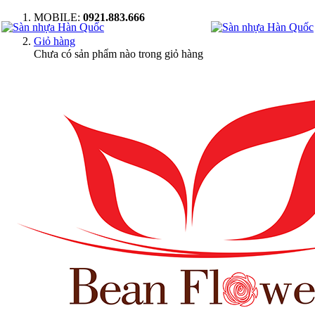
MOBILE:
0921.883.666
Giỏ hàng
Chưa có sản phẩm nào trong giỏ hàng