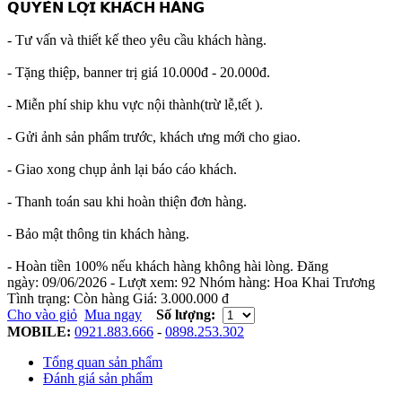
𝗤𝗨𝗬𝗘̂̀𝗡 𝗟𝗢̛̣𝗜 𝗞𝗛𝗔́𝗖𝗛 𝗛𝗔̀𝗡𝗚
- Tư vấn và thiết kế theo yêu cầu khách hàng.
- Tặng thiệp, banner trị giá 10.000đ - 20.000đ.
- Miễn phí ship khu vực nội thành(trừ lễ,tết ).
- Gửi ảnh sản phẩm trước, khách ưng mới cho giao.
- Giao xong chụp ảnh lại báo cáo khách.
- Thanh toán sau khi hoàn thiện đơn hàng.
- Bảo mật thông tin khách hàng.
- Hoàn tiền 100% nếu khách hàng không hài lòng.
Đăng
ngày:
09/06/2026
- Lượt xem:
92
Nhóm hàng:
Hoa Khai Trương
Tình trạng:
Còn hàng
Giá:
3.000.000 đ
Cho vào giỏ
Mua ngay
Số lượng:
MOBILE:
0921.883.666
-
0898.253.302
Tổng quan sản phẩm
Đánh giá sản phẩm