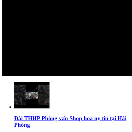
Đài THHP Phỏng vấn Shop hoa uy tín tại Hải
Phòng