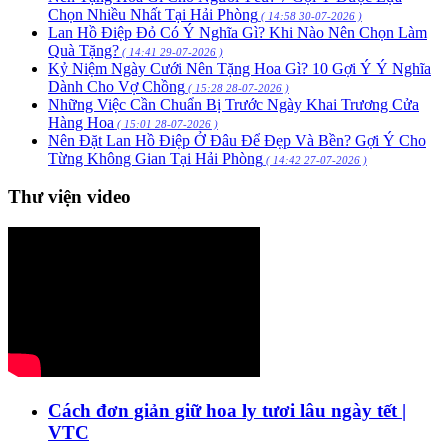
Chọn Nhiều Nhất Tại Hải Phòng
( 14:58 30-07-2026 )
Lan Hồ Điệp Đỏ Có Ý Nghĩa Gì? Khi Nào Nên Chọn Làm
Quà Tặng?
( 14:41 29-07-2026 )
Kỷ Niệm Ngày Cưới Nên Tặng Hoa Gì? 10 Gợi Ý Ý Nghĩa
Dành Cho Vợ Chồng
( 15:28 28-07-2026 )
Những Việc Cần Chuẩn Bị Trước Ngày Khai Trương Cửa
Hàng Hoa
( 15:01 28-07-2026 )
Nên Đặt Lan Hồ Điệp Ở Đâu Để Đẹp Và Bền? Gợi Ý Cho
Từng Không Gian Tại Hải Phòng
( 14:42 27-07-2026 )
Thư viện video
Cách đơn giản giữ hoa ly tươi lâu ngày tết |
VTC