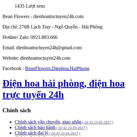
1435 Lượt xem
Bean Flowers - dienhoatructuyen24h.com
Địa chỉ: 276B Lạch Tray - Ngô Quyền - Hải Phòng
Hotline/ Zalo: 0921.883.666
Email:
dienhoatructuyen24h@gmail.com
Website: dienhoatructuyen24h.com
Facebook :
BeanFlowers.Dienhoa.HaiPhong
Điện hoa hải phòng, điện hoa
trực tuyến 24h
Chính sách
Chính sách vận chuyển, giao nhận
( 16:42 23-03-2017 )
Chính sách bảo hành
( 16:42 23-03-2017 )
Chính sách đại lý
( 16:42 23-03-2017 )