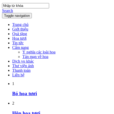
Search
Toggle navigation
Trang chủ
Giới thiệu
Quà tặng
Hoa tươi
Tin tức
Cẩm nang
Ý nghĩa các loài hoa
Tản mạn về hoa
Dịch vụ khác
Thư viện ảnh
Thanh toán
Liên hệ
1
Bó hoa tươi
2
Hộp hoa tươi