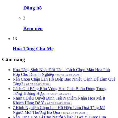
Đồng hồ
3
Kem nền
13
Hoa Tặng Cha Mẹ
Cẩm nang
Hoa Tặng Sinh Nhật Đối Tác – Cách Chọn Mẫu Hoa Phù
Hợp Cho Doanh Nghiệp
( 15:40 06-08-2026 )
Nên Chọn Chậu Lan Hồ Điệp Bao Nhiêu Cành Để Làm Quà
Tặng?
( 14:51 05-08-2026 )
Cách Ghi Băng Rôn Vòng Hoa Chia Buồn Đúng Trong
Từng Trường Hợp
( 15:05 04-08-2026 )
Những Điều Quyết Định Trải Nghiệm Nhận Hoa Mà Ít
Khách Hàng Để Ý
( 18:53 03-08-2026 )
7 Kinh Nghiệm Chọn Lan Hồ Điệp Làm Quà Tặng Mà
Người Mới Thường Bỏ Qua
( 15:12 01-08-2026 )
Nên Tặng Hoa Gì Cho Người Yêu? 7 Gợi Ý Được Lựa