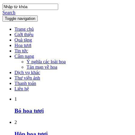
Search
Toggle navigation
Trang chủ
Giới thiệu
Quà tặng
Hoa tươi
Tin tức
Cẩm nang
Ý nghĩa các loài hoa
Tản mạn về hoa
Dịch vụ khác
Thư viện ảnh
Thanh toán
Liên hệ
1
Bó hoa tươi
2
Hộp hoa tươi