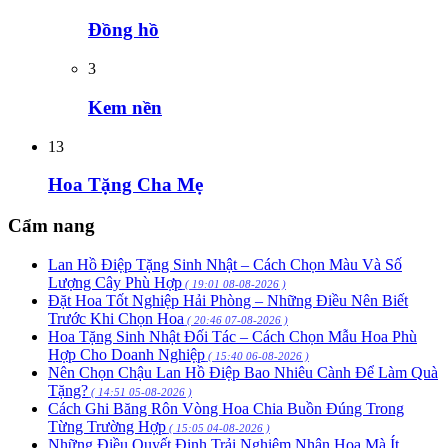
Đồng hồ
3
Kem nền
13
Hoa Tặng Cha Mẹ
Cẩm nang
Lan Hồ Điệp Tặng Sinh Nhật – Cách Chọn Màu Và Số
Lượng Cây Phù Hợp
( 19:01 08-08-2026 )
Đặt Hoa Tốt Nghiệp Hải Phòng – Những Điều Nên Biết
Trước Khi Chọn Hoa
( 20:46 07-08-2026 )
Hoa Tặng Sinh Nhật Đối Tác – Cách Chọn Mẫu Hoa Phù
Hợp Cho Doanh Nghiệp
( 15:40 06-08-2026 )
Nên Chọn Chậu Lan Hồ Điệp Bao Nhiêu Cành Để Làm Quà
Tặng?
( 14:51 05-08-2026 )
Cách Ghi Băng Rôn Vòng Hoa Chia Buồn Đúng Trong
Từng Trường Hợp
( 15:05 04-08-2026 )
Những Điều Quyết Định Trải Nghiệm Nhận Hoa Mà Ít