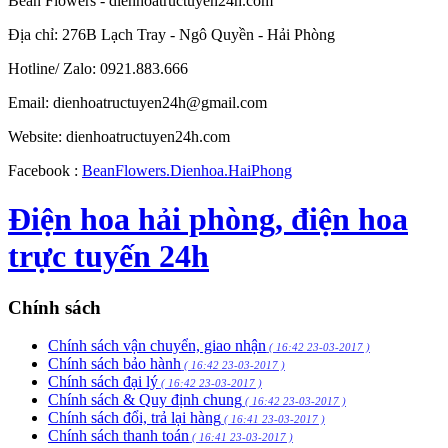
Bean Flowers - dienhoatructuyen24h.com
Địa chỉ: 276B Lạch Tray - Ngô Quyền - Hải Phòng
Hotline/ Zalo: 0921.883.666
Email:
dienhoatructuyen24h@gmail.com
Website: dienhoatructuyen24h.com
Facebook :
BeanFlowers.Dienhoa.HaiPhong
Điện hoa hải phòng, điện hoa
trực tuyến 24h
Chính sách
Chính sách vận chuyển, giao nhận
( 16:42 23-03-2017 )
Chính sách bảo hành
( 16:42 23-03-2017 )
Chính sách đại lý
( 16:42 23-03-2017 )
Chính sách & Quy định chung
( 16:42 23-03-2017 )
Chính sách đổi, trả lại hàng
( 16:41 23-03-2017 )
Chính sách thanh toán
( 16:41 23-03-2017 )