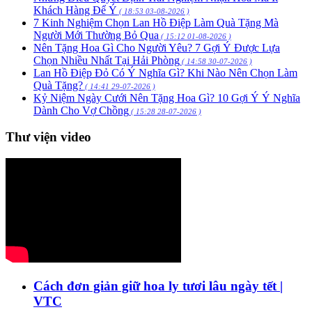
Khách Hàng Để Ý
( 18:53 03-08-2026 )
7 Kinh Nghiệm Chọn Lan Hồ Điệp Làm Quà Tặng Mà
Người Mới Thường Bỏ Qua
( 15:12 01-08-2026 )
Nên Tặng Hoa Gì Cho Người Yêu? 7 Gợi Ý Được Lựa
Chọn Nhiều Nhất Tại Hải Phòng
( 14:58 30-07-2026 )
Lan Hồ Điệp Đỏ Có Ý Nghĩa Gì? Khi Nào Nên Chọn Làm
Quà Tặng?
( 14:41 29-07-2026 )
Kỷ Niệm Ngày Cưới Nên Tặng Hoa Gì? 10 Gợi Ý Ý Nghĩa
Dành Cho Vợ Chồng
( 15:28 28-07-2026 )
Thư viện video
Cách đơn giản giữ hoa ly tươi lâu ngày tết |
VTC