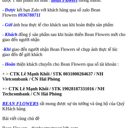
được 1 sản phẩm tốt nhất .
Bean Flowers
mong muốn:
-
Được
kết bạn Zalo với khách hàng qua số zalo Bean
Flowers
0936788711
-
Gửi
ảnh hoa thực tế cho khách sau khi hoàn thiện sản phẩm
-
Khách
đồng ý sản phẩm sau khi hoàn thiên Bean Flowers mới cho
giao đến người nhận
-
Khi
giao đến người nhận Bean Flowers sẽ chụp ảnh thực tế lúc
giao đến để gửi khách
-
Hoàn
thiện khách chuyển cho Bean Flowers qua số tài khoản :
+ >
CTK Lê Mạnh Khôi / STK 0031000284637 / NH
Vietcombank / CN Hải Phòng
+>
CTK Lê Mạnh Khôi / STK 19028187331016 / NH
Techcombank / CN Hải Phòng
BEAN FLOWERS
rất mong được sự tin tưởng và ủng hộ của Quý
KHách hàng
Bài viết cùng chủ đề