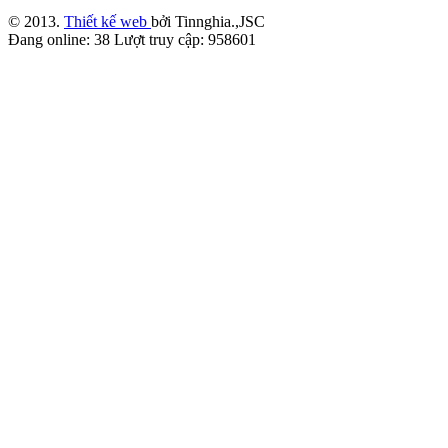
© 2013.
Thiết kế web
bởi Tinnghia.,JSC
Đang online:
38
Lượt truy cập:
958601