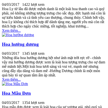
04/03/2017
1422 lượt xem
Hoa Ly từ lâu đã được mệnh danh là một loài hoa thanh cao và quý
phái, nó không những tượng trưng cho sắc đẹp, đức hạnh mà còn là
sự kiêu hãnh và cả tình yêu cao thượng, chung thủy. Chính bởi vậy,
hoa Ly không chỉ thích hợp để dành tặng mẹ, người yêu mà còn rất
thích hợp cho ngày chúc mừng, tốt nghiệp, khai trương...
Xem thêm...
Hoa hướng dương
04/03/2017
1345 lượt xem
Những đóa hoa hướng dương hệt như ánh mặt trời rực rỡ - chính
vậy mà hướng dương được xem là loài hoa tượng trưng cho sự đam
mê mãnh liệt.Một loài hoa tươi sáng và vui vẻ, mạnh mẽ nhưng
cũng đầy dịu dàng và đam mê -Hướng Dương chính là một món
quà bày tỏ sự quan tâm ấm áp nhất.
Xem thêm...
Hoa Mẫu Đơn
04/03/2017
1354 lượt xem
Hoa mẫu đơn được xem là loài hoa của sự vương giả, phú quý và