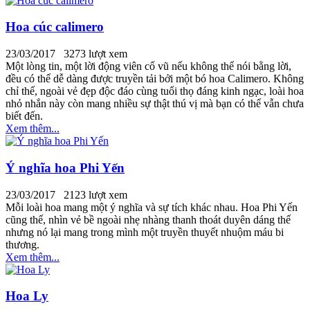
Hoa cúc calimero
23/03/2017
3273 lượt xem
Một lòng tin, một lời động viên cổ vũ nếu không thể nói bằng lời,
đều có thể dễ dàng được truyền tải bởi một bó hoa Calimero. Không
chỉ thế, ngoài vẻ đẹp độc đáo cùng tuổi thọ đáng kinh ngạc, loài hoa
nhỏ nhắn này còn mang nhiều sự thật thú vị mà bạn có thể vẫn chưa
biết đến.
Xem thêm...
Ý nghĩa hoa Phi Yến
23/03/2017
2123 lượt xem
Mỗi loài hoa mang một ý nghĩa và sự tích khác nhau. Hoa Phi Yến
cũng thế, nhìn vẻ bề ngoài nhẹ nhàng thanh thoát duyên dáng thế
nhưng nó lại mang trong mình một truyền thuyết nhuộm máu bi
thương.
Xem thêm...
Hoa Ly