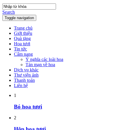
Search
Toggle navigation
Trang chủ
Giới thiệu
Quà tặng
Hoa tươi
Tin tức
Cẩm nang
Ý nghĩa các loài hoa
Tản mạn về hoa
Dịch vụ khác
Thư viện ảnh
Thanh toán
Liên hệ
1
Bó hoa tươi
2
Hộp hoa tươi