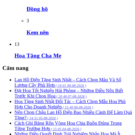
Đồng hồ
3
Kem nền
13
Hoa Tặng Cha Mẹ
Cẩm nang
Lan Hồ Điệp Tặng Sinh Nhật – Cách Chọn Màu Và Số
Lượng Cây Phù Hợp
( 19:01 08-08-2026 )
Đặt Hoa Tốt Nghiệp Hải Phòng – Những Điều Nên Biết
Trước Khi Chọn Hoa
( 20:46 07-08-2026 )
Hoa Tặng Sinh Nhật Đối Tác – Cách Chọn Mẫu Hoa Phù
Hợp Cho Doanh Nghiệp
( 15:40 06-08-2026 )
Nên Chọn Chậu Lan Hồ Điệp Bao Nhiêu Cành Để Làm Quà
Tặng?
( 14:51 05-08-2026 )
Cách Ghi Băng Rôn Vòng Hoa Chia Buồn Đúng Trong
Từng Trường Hợp
( 15:05 04-08-2026 )
Những Điều Quyết Định Trải Nghiệm Nhận Hoa Mà Ít