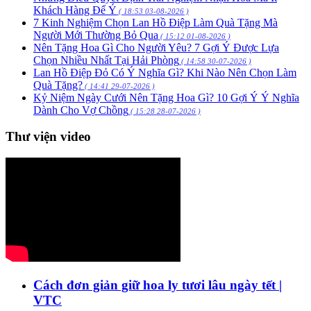
Khách Hàng Để Ý
( 18:53 03-08-2026 )
7 Kinh Nghiệm Chọn Lan Hồ Điệp Làm Quà Tặng Mà
Người Mới Thường Bỏ Qua
( 15:12 01-08-2026 )
Nên Tặng Hoa Gì Cho Người Yêu? 7 Gợi Ý Được Lựa
Chọn Nhiều Nhất Tại Hải Phòng
( 14:58 30-07-2026 )
Lan Hồ Điệp Đỏ Có Ý Nghĩa Gì? Khi Nào Nên Chọn Làm
Quà Tặng?
( 14:41 29-07-2026 )
Kỷ Niệm Ngày Cưới Nên Tặng Hoa Gì? 10 Gợi Ý Ý Nghĩa
Dành Cho Vợ Chồng
( 15:28 28-07-2026 )
Thư viện video
Cách đơn giản giữ hoa ly tươi lâu ngày tết |
VTC