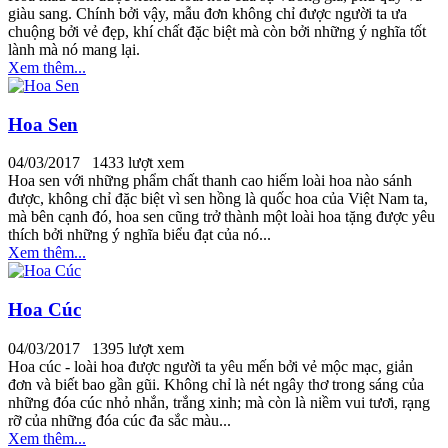
giàu sang. Chính bởi vậy, mẫu đơn không chỉ được người ta ưa
chuộng bởi vẻ đẹp, khí chất đặc biệt mà còn bởi những ý nghĩa tốt
lành mà nó mang lại.
Xem thêm...
Hoa Sen
04/03/2017
1433 lượt xem
Hoa sen với những phẩm chất thanh cao hiếm loài hoa nào sánh
được, không chỉ đặc biệt vì sen hồng là quốc hoa của Việt Nam ta,
mà bên cạnh đó, hoa sen cũng trở thành một loài hoa tặng được yêu
thích bởi những ý nghĩa biểu đạt của nó...
Xem thêm...
Hoa Cúc
04/03/2017
1395 lượt xem
Hoa cúc - loài hoa được người ta yêu mến bởi vẻ mộc mạc, giản
đơn và biết bao gần gũi. Không chỉ là nét ngây thơ trong sáng của
những đóa cúc nhỏ nhắn, trắng xinh; mà còn là niềm vui tươi, rạng
rỡ của những đóa cúc đa sắc màu...
Xem thêm...