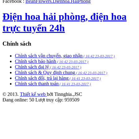
Facebook :
BeanFlowers.Dienhoa.HaiPhong
Điện hoa hải phòng, điện hoa
trực tuyến 24h
Chính sách
Chính sách vận chuyển, giao nhận
( 16:42 23-03-2017 )
Chính sách bảo hành
( 16:42 23-03-2017 )
Chính sách đại lý
( 16:42 23-03-2017 )
Chính sách & Quy định chung
( 16:42 23-03-2017 )
Chính sách đổi, trả lại hàng
( 16:41 23-03-2017 )
Chính sách thanh toán
( 16:41 23-03-2017 )
© 2013.
Thiết kế web
bởi Tinnghia.,JSC
Đang online:
50
Lượt truy cập:
959509