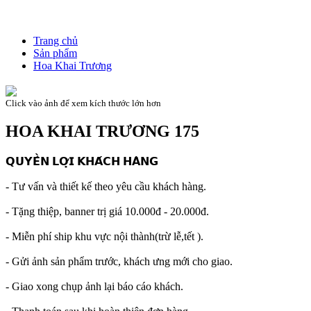
Trang chủ
Sản phẩm
Hoa Khai Trương
Click vào ảnh để xem kích thước lớn hơn
HOA KHAI TRƯƠNG 175
𝗤𝗨𝗬𝗘̂̀𝗡 𝗟𝗢̛̣𝗜 𝗞𝗛𝗔́𝗖𝗛 𝗛𝗔̀𝗡𝗚
- Tư vấn và thiết kế theo yêu cầu khách hàng.
- Tặng thiệp, banner trị giá 10.000đ - 20.000đ.
- Miễn phí ship khu vực nội thành(trừ lễ,tết ).
- Gửi ảnh sản phẩm trước, khách ưng mới cho giao.
- Giao xong chụp ảnh lại báo cáo khách.