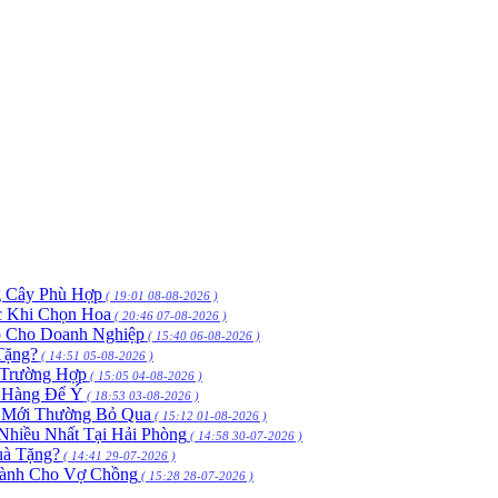
g Cây Phù Hợp
( 19:01 08-08-2026 )
c Khi Chọn Hoa
( 20:46 07-08-2026 )
p Cho Doanh Nghiệp
( 15:40 06-08-2026 )
Tặng?
( 14:51 05-08-2026 )
 Trường Hợp
( 15:05 04-08-2026 )
h Hàng Để Ý
( 18:53 03-08-2026 )
 Mới Thường Bỏ Qua
( 15:12 01-08-2026 )
hiều Nhất Tại Hải Phòng
( 14:58 30-07-2026 )
uà Tặng?
( 14:41 29-07-2026 )
Dành Cho Vợ Chồng
( 15:28 28-07-2026 )