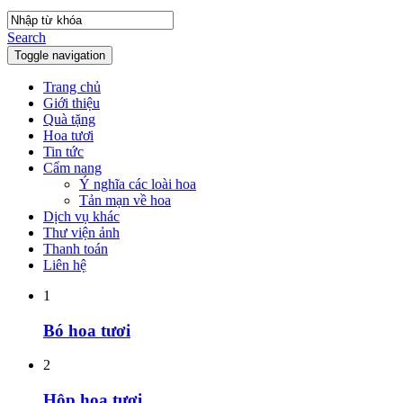
Search
Toggle navigation
Trang chủ
Giới thiệu
Quà tặng
Hoa tươi
Tin tức
Cẩm nang
Ý nghĩa các loài hoa
Tản mạn về hoa
Dịch vụ khác
Thư viện ảnh
Thanh toán
Liên hệ
1
Bó hoa tươi
2
Hộp hoa tươi