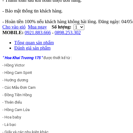
- Thanh toán sau khi hoàn thiện đơn hàng.
- Bảo mật thông tin khách hàng.
- Hoàn tiền 100% nếu khách hàng không hài lòng.
Đăng ngày:
04/05
Cho vào giỏ
Mua ngay
Số lượng:
MOBILE:
0921.883.666
-
0898.253.302
Tổng quan sản phẩm
Đánh giá sản phẩm
" Hoa Khai Trương 175 "
được thiết kế từ :
- Hồng Victor
- Hồng Cam Spirit
- Hướng dương
- Cúc Mẫu Đơn Cam
- Đồng Tiền Hồng
- Thiên điểu
- Hồng Cam Lửa
- Hoa baby
- Lá bạc
- Giấy và các phụ kiện khác.