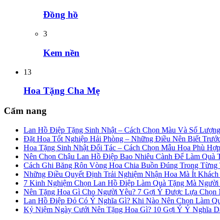
Đồng hồ
3
Kem nền
13
Hoa Tặng Cha Mẹ
Cẩm nang
Lan Hồ Điệp Tặng Sinh Nhật – Cách Chọn Màu Và Số Lượn
Đặt Hoa Tốt Nghiệp Hải Phòng – Những Điều Nên Biết Trướ
Hoa Tặng Sinh Nhật Đối Tác – Cách Chọn Mẫu Hoa Phù Hợ
Nên Chọn Chậu Lan Hồ Điệp Bao Nhiêu Cành Để Làm Quà 
Cách Ghi Băng Rôn Vòng Hoa Chia Buồn Đúng Trong Từng
Những Điều Quyết Định Trải Nghiệm Nhận Hoa Mà Ít Khác
7 Kinh Nghiệm Chọn Lan Hồ Điệp Làm Quà Tặng Mà Người
Nên Tặng Hoa Gì Cho Người Yêu? 7 Gợi Ý Được Lựa Chọn N
Lan Hồ Điệp Đỏ Có Ý Nghĩa Gì? Khi Nào Nên Chọn Làm Q
Kỷ Niệm Ngày Cưới Nên Tặng Hoa Gì? 10 Gợi Ý Ý Nghĩa 