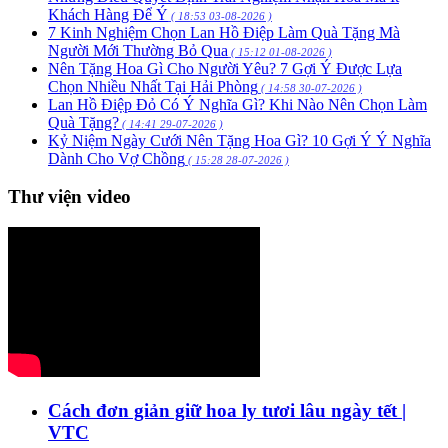
Khách Hàng Để Ý
( 18:53 03-08-2026 )
7 Kinh Nghiệm Chọn Lan Hồ Điệp Làm Quà Tặng Mà
Người Mới Thường Bỏ Qua
( 15:12 01-08-2026 )
Nên Tặng Hoa Gì Cho Người Yêu? 7 Gợi Ý Được Lựa
Chọn Nhiều Nhất Tại Hải Phòng
( 14:58 30-07-2026 )
Lan Hồ Điệp Đỏ Có Ý Nghĩa Gì? Khi Nào Nên Chọn Làm
Quà Tặng?
( 14:41 29-07-2026 )
Kỷ Niệm Ngày Cưới Nên Tặng Hoa Gì? 10 Gợi Ý Ý Nghĩa
Dành Cho Vợ Chồng
( 15:28 28-07-2026 )
Thư viện video
Cách đơn giản giữ hoa ly tươi lâu ngày tết |
VTC