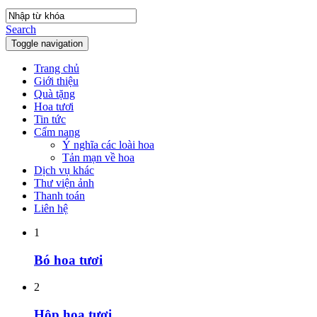
Search
Toggle navigation
Trang chủ
Giới thiệu
Quà tặng
Hoa tươi
Tin tức
Cẩm nang
Ý nghĩa các loài hoa
Tản mạn về hoa
Dịch vụ khác
Thư viện ảnh
Thanh toán
Liên hệ
1
Bó hoa tươi
2
Hộp hoa tươi