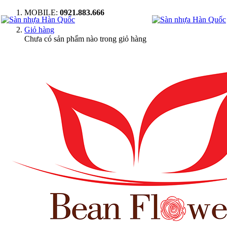
MOBILE:
0921.883.666
Giỏ hàng
Chưa có sản phẩm nào trong giỏ hàng