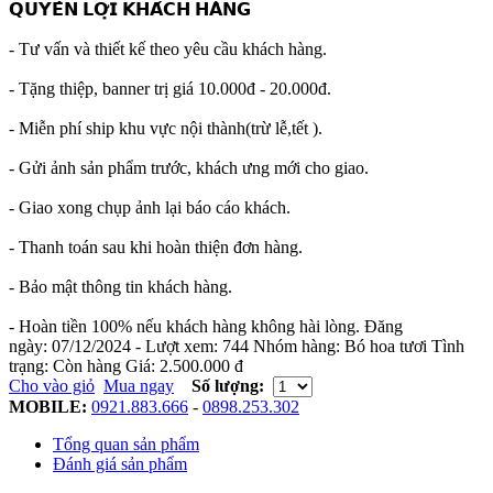
𝗤𝗨𝗬𝗘̂̀𝗡 𝗟𝗢̛̣𝗜 𝗞𝗛𝗔́𝗖𝗛 𝗛𝗔̀𝗡𝗚
- Tư vấn và thiết kế theo yêu cầu khách hàng.
- Tặng thiệp, banner trị giá 10.000đ - 20.000đ.
- Miễn phí ship khu vực nội thành(trừ lễ,tết ).
- Gửi ảnh sản phẩm trước, khách ưng mới cho giao.
- Giao xong chụp ảnh lại báo cáo khách.
- Thanh toán sau khi hoàn thiện đơn hàng.
- Bảo mật thông tin khách hàng.
- Hoàn tiền 100% nếu khách hàng không hài lòng.
Đăng
ngày:
07/12/2024
- Lượt xem:
744
Nhóm hàng:
Bó hoa tươi
Tình
trạng:
Còn hàng
Giá:
2.500.000 đ
Cho vào giỏ
Mua ngay
Số lượng:
MOBILE:
0921.883.666
-
0898.253.302
Tổng quan sản phẩm
Đánh giá sản phẩm