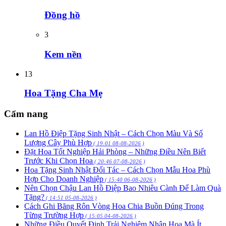
Đồng hồ
3
Kem nền
13
Hoa Tặng Cha Mẹ
Cẩm nang
Lan Hồ Điệp Tặng Sinh Nhật – Cách Chọn Màu Và Số
Lượng Cây Phù Hợp
( 19:01 08-08-2026 )
Đặt Hoa Tốt Nghiệp Hải Phòng – Những Điều Nên Biết
Trước Khi Chọn Hoa
( 20:46 07-08-2026 )
Hoa Tặng Sinh Nhật Đối Tác – Cách Chọn Mẫu Hoa Phù
Hợp Cho Doanh Nghiệp
( 15:40 06-08-2026 )
Nên Chọn Chậu Lan Hồ Điệp Bao Nhiêu Cành Để Làm Quà
Tặng?
( 14:51 05-08-2026 )
Cách Ghi Băng Rôn Vòng Hoa Chia Buồn Đúng Trong
Từng Trường Hợp
( 15:05 04-08-2026 )
Những Điều Quyết Định Trải Nghiệm Nhận Hoa Mà Ít