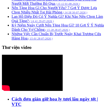
Người Mới Thường Bỏ Qua
( 15:12 01-08-2026 )
Nên Tặng Hoa Gì Cho Người Yêu? 7 Gợi Ý Được Lựa
Chọn Nhiều Nhất Tại Hải Phòng
( 14:58 30-07-2026 )
Lan Hồ Điệp Đỏ Có Ý Nghĩa Gì? Khi Nào Nên Chọn Làm
Quà Tặng?
( 14:41 29-07-2026 )
Kỷ Niệm Ngày Cưới Nên Tặng Hoa Gì? 10 Gợi Ý Ý Nghĩa
Dành Cho Vợ Chồng
( 15:28 28-07-2026 )
Những Việc Cần Chuẩn Bị Trước Ngày Khai Trương Cửa
Hàng Hoa
( 15:01 28-07-2026 )
Thư viện video
Cách đơn giản giữ hoa ly tươi lâu ngày tết |
VTC