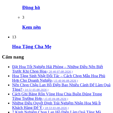
Đồng hồ
3
Kem nền
13
Hoa Tặng Cha Mẹ
Cẩm nang
Đặt Hoa Tốt Nghiệp Hải Phòng – Những Điều Nên Biết
Trước Khi Chọn Hoa
( 20:46 07-08-2026 )
Hoa Tặng Sinh Nhật Đối Tác – Cách Chọn Mẫu Hoa Phù
Hợp Cho Doanh Nghiệp
( 15:40 06-08-2026 )
Nên Chọn Chậu Lan Hồ Điệp Bao Nhiêu Cành Để Làm Quà
Tặng?
( 14:51 05-08-2026 )
Cách Ghi Băng Rôn Vòng Hoa Chia Buồn Đúng Trong
Từng Trường Hợp
( 15:05 04-08-2026 )
Những Điều Quyết Định Trải Nghiệm Nhận Hoa Mà Ít
Khách Hàng Để Ý
( 18:53 03-08-2026 )
7 Kinh Nghiệm Chọn Lan Hồ Điệp Làm Quà Tặng Mà