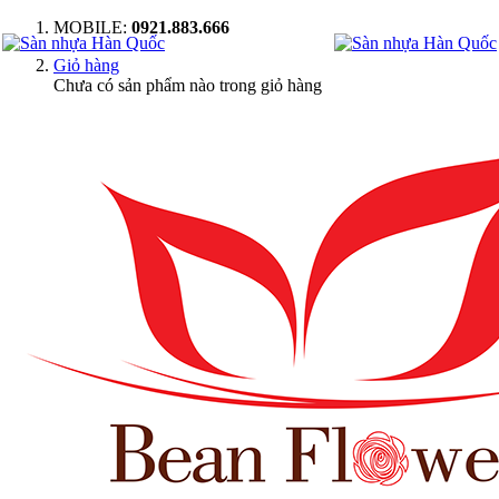
MOBILE:
0921.883.666
Giỏ hàng
Chưa có sản phẩm nào trong giỏ hàng