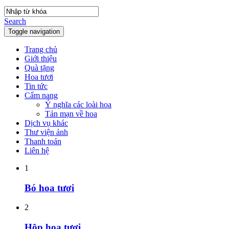
Search
Toggle navigation
Trang chủ
Giới thiệu
Quà tặng
Hoa tươi
Tin tức
Cẩm nang
Ý nghĩa các loài hoa
Tản mạn về hoa
Dịch vụ khác
Thư viện ảnh
Thanh toán
Liên hệ
1
Bó hoa tươi
2
Hộp hoa tươi