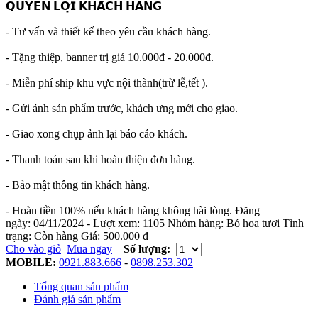
𝗤𝗨𝗬𝗘̂̀𝗡 𝗟𝗢̛̣𝗜 𝗞𝗛𝗔́𝗖𝗛 𝗛𝗔̀𝗡𝗚
- Tư vấn và thiết kế theo yêu cầu khách hàng.
- Tặng thiệp, banner trị giá 10.000đ - 20.000đ.
- Miễn phí ship khu vực nội thành(trừ lễ,tết ).
- Gửi ảnh sản phẩm trước, khách ưng mới cho giao.
- Giao xong chụp ảnh lại báo cáo khách.
- Thanh toán sau khi hoàn thiện đơn hàng.
- Bảo mật thông tin khách hàng.
- Hoàn tiền 100% nếu khách hàng không hài lòng.
Đăng
ngày:
04/11/2024
- Lượt xem:
1105
Nhóm hàng:
Bó hoa tươi
Tình
trạng:
Còn hàng
Giá:
500.000 đ
Cho vào giỏ
Mua ngay
Số lượng:
MOBILE:
0921.883.666
-
0898.253.302
Tổng quan sản phẩm
Đánh giá sản phẩm