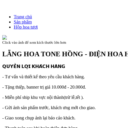
Trang chủ
Sản phẩm
Hộp hoa tươi
Click vào ảnh để xem kích thước lớn hơn
LẴNG HOA TONE HỒNG - ĐIỆN HOA 
𝗤𝗨𝗬𝗘̂̀𝗡 𝗟𝗢̛̣𝗜 𝗞𝗛𝗔́𝗖𝗛 𝗛𝗔̀𝗡𝗚
- Tư vấn và thiết kế theo yêu cầu khách hàng.
- Tặng thiệp, banner trị giá 10.000đ - 20.000đ.
- Miễn phí ship khu vực nội thành(trừ lễ,tết ).
- Gửi ảnh sản phẩm trước, khách ưng mới cho giao.
- Giao xong chụp ảnh lại báo cáo khách.