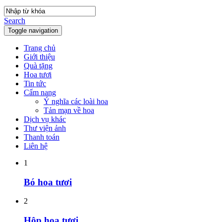
Search
Toggle navigation
Trang chủ
Giới thiệu
Quà tặng
Hoa tươi
Tin tức
Cẩm nang
Ý nghĩa các loài hoa
Tản mạn về hoa
Dịch vụ khác
Thư viện ảnh
Thanh toán
Liên hệ
1
Bó hoa tươi
2
Hộp hoa tươi