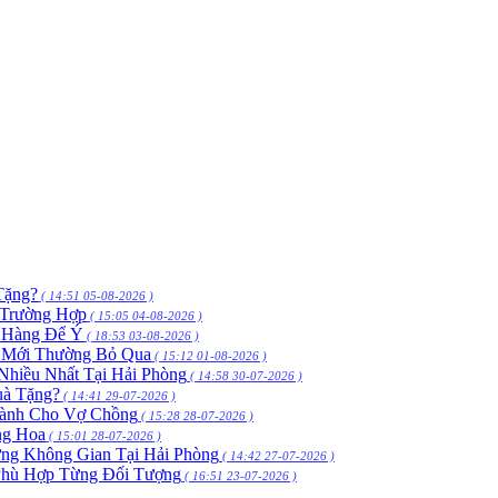
Tặng?
( 14:51 05-08-2026 )
 Trường Hợp
( 15:05 04-08-2026 )
h Hàng Để Ý
( 18:53 03-08-2026 )
 Mới Thường Bỏ Qua
( 15:12 01-08-2026 )
hiều Nhất Tại Hải Phòng
( 14:58 30-07-2026 )
uà Tặng?
( 14:41 29-07-2026 )
Dành Cho Vợ Chồng
( 15:28 28-07-2026 )
ng Hoa
( 15:01 28-07-2026 )
ng Không Gian Tại Hải Phòng
( 14:42 27-07-2026 )
Phù Hợp Từng Đối Tượng
( 16:51 23-07-2026 )