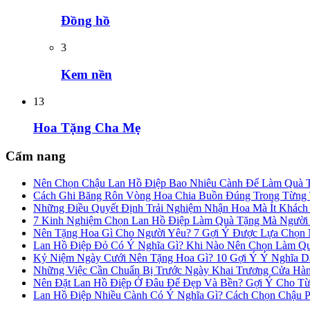
Đồng hồ
3
Kem nền
13
Hoa Tặng Cha Mẹ
Cẩm nang
Nên Chọn Chậu Lan Hồ Điệp Bao Nhiêu Cành Để Làm Quà 
Cách Ghi Băng Rôn Vòng Hoa Chia Buồn Đúng Trong Từng
Những Điều Quyết Định Trải Nghiệm Nhận Hoa Mà Ít Khác
7 Kinh Nghiệm Chọn Lan Hồ Điệp Làm Quà Tặng Mà Người
Nên Tặng Hoa Gì Cho Người Yêu? 7 Gợi Ý Được Lựa Chọn N
Lan Hồ Điệp Đỏ Có Ý Nghĩa Gì? Khi Nào Nên Chọn Làm Q
Kỷ Niệm Ngày Cưới Nên Tặng Hoa Gì? 10 Gợi Ý Ý Nghĩa 
Những Việc Cần Chuẩn Bị Trước Ngày Khai Trương Cửa Hà
Nên Đặt Lan Hồ Điệp Ở Đâu Để Đẹp Và Bền? Gợi Ý Cho Từ
Lan Hồ Điệp Nhiều Cành Có Ý Nghĩa Gì? Cách Chọn Chậu 