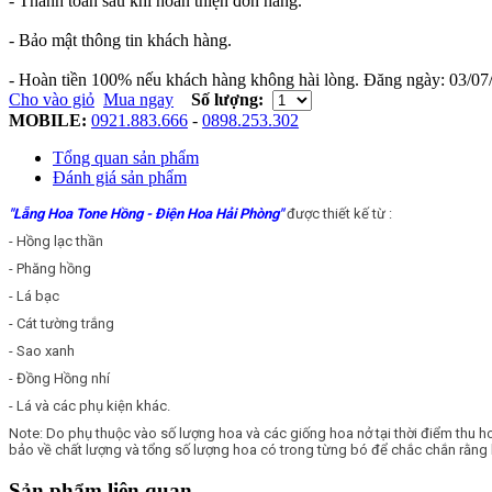
- Thanh toán sau khi hoàn thiện đơn hàng.
- Bảo mật thông tin khách hàng.
- Hoàn tiền 100% nếu khách hàng không hài lòng.
Đăng ngày:
03/07
Cho vào giỏ
Mua ngay
Số lượng:
MOBILE:
0921.883.666
-
0898.253.302
Tổng quan sản phẩm
Đánh giá sản phẩm
"Lẵng Hoa Tone Hồng - Điện Hoa Hải Phòng"
được thiết kế từ :
- Hồng lạc thần
- Phăng hồng
- Lá bạc
- Cát tường trắng
- Sao xanh
- Đồng Hồng nhí
- Lá và các phụ kiện khác.
Note: Do phụ thuộc vào số lượng hoa và các giống hoa nở tại thời điểm thu
bảo về chất lượng và tổng số lượng hoa có trong từng bó để chắc chắn rằng 
Sản phẩm liên quan