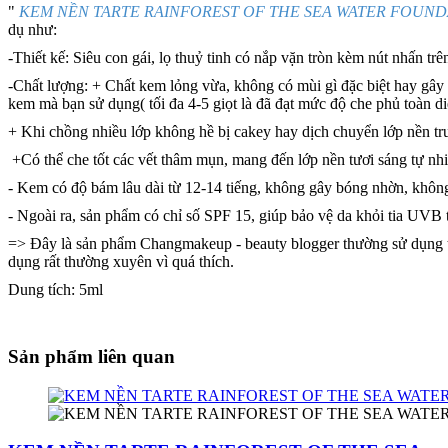
"
KEM NỀN TARTE RAINFOREST OF THE SEA WATER FOUNDATION
dụ như:
-Thiết kế: Siêu con gái, lọ thuỷ tinh có nắp vặn tròn kèm nút nhấn tr
-Chất lượng: + Chất kem lỏng vừa, không có mùi gì đặc biệt hay gây k
kem mà bạn sử dụng( tối đa 4-5 giọt là đã đạt mức độ che phủ toàn di
+ Khi chồng nhiều lớp không hề bị cakey hay dịch chuyển lớp nền tr
+Có thể che tốt các vết thâm mụn, mang đến lớp nền tươi sáng tự nhi
- Kem có độ bám lâu dài từ 12-14 tiếng, không gây bóng nhờn, khôn
- Ngoài ra, sản phẩm có chỉ số SPF 15, giúp bảo vệ da khỏi tia UVB 
=> Đây là sản phẩm Changmakeup - beauty blogger thường sử dụng tron
dụng rất thường xuyên vì quá thích.
Dung tích: 5ml
Sản phẩm liên quan