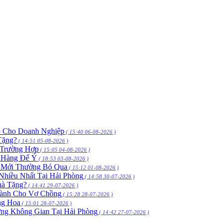
p Cho Doanh Nghiệp
( 15:40 06-08-2026 )
Tặng?
( 14:51 05-08-2026 )
 Trường Hợp
( 15:05 04-08-2026 )
h Hàng Để Ý
( 18:53 03-08-2026 )
 Mới Thường Bỏ Qua
( 15:12 01-08-2026 )
hiều Nhất Tại Hải Phòng
( 14:58 30-07-2026 )
uà Tặng?
( 14:41 29-07-2026 )
Dành Cho Vợ Chồng
( 15:28 28-07-2026 )
ng Hoa
( 15:01 28-07-2026 )
ng Không Gian Tại Hải Phòng
( 14:42 27-07-2026 )