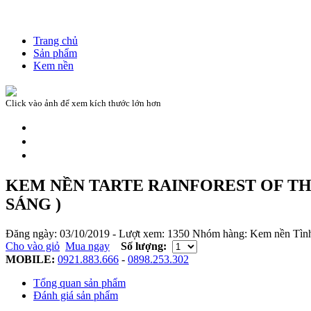
Trang chủ
Sản phẩm
Kem nền
Click vào ảnh để xem kích thước lớn hơn
KEM NỀN TARTE RAINFOREST OF TH
SÁNG )
Đăng ngày:
03/10/2019
- Lượt xem:
1350
Nhóm hàng:
Kem nền
Tìn
Cho vào giỏ
Mua ngay
Số lượng:
MOBILE:
0921.883.666
-
0898.253.302
Tổng quan sản phẩm
Đánh giá sản phẩm