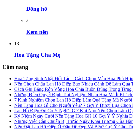
Đồng hồ
3
Kem nền
13
Hoa Tặng Cha Mẹ
Cẩm nang
Hoa Tặng Sinh Nhật Đối Tác – Cách Chọn Mẫu Hoa Phù Hợ
Nên Chọn Chậu Lan Hồ Điệp Bao Nhiêu Cành Để Làm Quà 
Cách Ghi Băng Rôn Vòng Hoa Chia Buồn Đúng Trong Từng
Những Điều Quyết Định Trải Nghiệm Nhận Hoa Mà Ít Khác
7 Kinh Nghiệm Chọn Lan Hồ Điệp Làm Quà Tặng Mà Người
Nên Tặng Hoa Gì Cho Người Yêu? 7 Gợi Ý Được Lựa Chọn N
Lan Hồ Điệp Đỏ Có Ý Nghĩa Gì? Khi Nào Nên Chọn Làm Q
Kỷ Niệm Ngày Cưới Nên Tặng Hoa Gì? 10 Gợi Ý Ý Nghĩa 
Những Việc Cần Chuẩn Bị Trước Ngày Khai Trương Cửa Hà
Nên Đặt Lan Hồ Điệp Ở Đâu Để Đẹp Và Bền? Gợi Ý Cho Từ