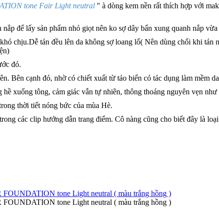
 tone Fair Light neutral
" à dòng kem nền rất thích hợp với ma
ên nắp để lấy sản phẩm nhỏ giọt nên ko sợ dây bẩn xung quanh nắp vừa đẹ
hó chịu.Dễ tán đều lên da không sợ loang lổ( Nên dùng chổi khi tán nề
ện)
ước đó.
ên. Bên cạnh đó, nhờ có chiết xuất từ tảo biển có tác dụng làm mềm d
g hề xuống tông, cảm giác vẫn tự nhiên, thông thoáng nguyên vẹn như 
trong thời tiết nóng bức của mùa Hè.
g các clip hướng dẫn trang điểm. Cô nàng cũng cho biết đây là loại k