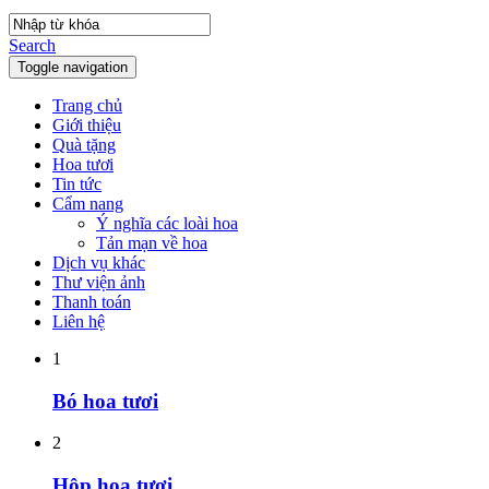
Search
Toggle navigation
Trang chủ
Giới thiệu
Quà tặng
Hoa tươi
Tin tức
Cẩm nang
Ý nghĩa các loài hoa
Tản mạn về hoa
Dịch vụ khác
Thư viện ảnh
Thanh toán
Liên hệ
1
Bó hoa tươi
2
Hộp hoa tươi