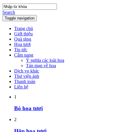
Search
Toggle navigation
Trang chủ
Giới thiệu
Quà tặng
Hoa tươi
Tin tức
Cẩm nang
Ý nghĩa các loài hoa
Tản mạn về hoa
Dịch vụ khác
Thư viện ảnh
Thanh toán
Liên hệ
1
Bó hoa tươi
2
Hộp hoa tươi