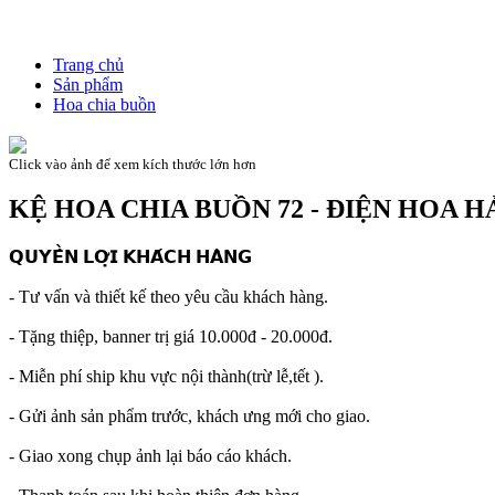
Trang chủ
Sản phẩm
Hoa chia buồn
Click vào ảnh để xem kích thước lớn hơn
KỆ HOA CHIA BUỒN 72 - ĐIỆN HOA 
𝗤𝗨𝗬𝗘̂̀𝗡 𝗟𝗢̛̣𝗜 𝗞𝗛𝗔́𝗖𝗛 𝗛𝗔̀𝗡𝗚
- Tư vấn và thiết kế theo yêu cầu khách hàng.
- Tặng thiệp, banner trị giá 10.000đ - 20.000đ.
- Miễn phí ship khu vực nội thành(trừ lễ,tết ).
- Gửi ảnh sản phẩm trước, khách ưng mới cho giao.
- Giao xong chụp ảnh lại báo cáo khách.