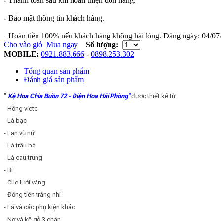
- Thanh toán sau khi hoàn thiện đơn hàng.
- Bảo mật thông tin khách hàng.
- Hoàn tiền 100% nếu khách hàng không hài lòng.
Đăng ngày:
04/07
Cho vào giỏ
Mua ngay
Số lượng:
MOBILE:
0921.883.666
-
0898.253.302
Tổng quan sản phẩm
Đánh giá sản phẩm
"
Kệ Hoa Chia Buồn 72 - Điện Hoa Hải Phòng"
được thiết kế từ:
- Hồng victo
- Lá bạc
- Lan vũ nữ
- Lá trầu bà
- Lá cau trung
- Bi
- Cúc lưới vàng
- Đồng tiền trắng nhí
- Lá và các phụ kiện khác
- Nơ và kệ gỗ 3 chân