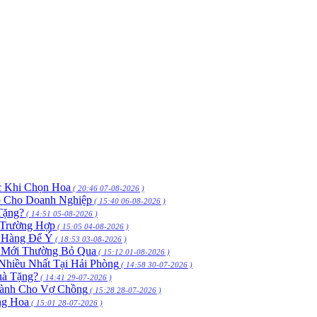
c Khi Chọn Hoa
( 20:46 07-08-2026 )
p Cho Doanh Nghiệp
( 15:40 06-08-2026 )
Tặng?
( 14:51 05-08-2026 )
 Trường Hợp
( 15:05 04-08-2026 )
h Hàng Để Ý
( 18:53 03-08-2026 )
 Mới Thường Bỏ Qua
( 15:12 01-08-2026 )
hiều Nhất Tại Hải Phòng
( 14:58 30-07-2026 )
uà Tặng?
( 14:41 29-07-2026 )
Dành Cho Vợ Chồng
( 15:28 28-07-2026 )
ng Hoa
( 15:01 28-07-2026 )