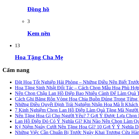
Đồng hồ
3
Kem nền
13
Hoa Tặng Cha Mẹ
Cẩm nang
Đặt Hoa Tốt Nghiệp Hải Phòng – Những Điều Nên Biết Trướ
Hoa Tặng Sinh Nhật Đối Tác – Cách Chọn Mẫu Hoa Phù Hợ
Nên Chọn Chậu Lan Hồ Điệp Bao Nhiêu Cành Để Làm Quà 
Cách Ghi Băng Rôn Vòng Hoa Chia Buồn Đúng Trong Từng
Những Điều Quyết Định Trải Nghiệm Nhận Hoa Mà Ít Khác
7 Kinh Nghiệm Chọn Lan Hồ Điệp Làm Quà Tặng Mà Người
Nên Tặng Hoa Gì Cho Người Yêu? 7 Gợi Ý Được Lựa Chọn N
Lan Hồ Điệp Đỏ Có Ý Nghĩa Gì? Khi Nào Nên Chọn Làm Q
Kỷ Niệm Ngày Cưới Nên Tặng Hoa Gì? 10 Gợi Ý Ý Nghĩa 
Những Việc Cần Chuẩn Bị Trước Ngày Khai Trương Cửa Hà