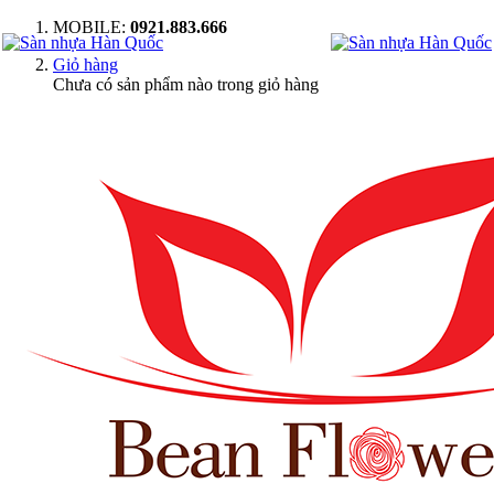
MOBILE:
0921.883.666
Giỏ hàng
Chưa có sản phẩm nào trong giỏ hàng