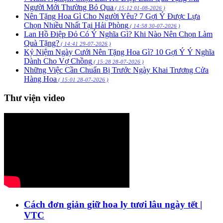
Người Mới Thường Bỏ Qua
( 15:12 01-08-2026 )
Nên Tặng Hoa Gì Cho Người Yêu? 7 Gợi Ý Được Lựa
Chọn Nhiều Nhất Tại Hải Phòng
( 14:58 30-07-2026 )
Lan Hồ Điệp Đỏ Có Ý Nghĩa Gì? Khi Nào Nên Chọn Làm
Quà Tặng?
( 14:41 29-07-2026 )
Kỷ Niệm Ngày Cưới Nên Tặng Hoa Gì? 10 Gợi Ý Ý Nghĩa
Dành Cho Vợ Chồng
( 15:28 28-07-2026 )
Những Việc Cần Chuẩn Bị Trước Ngày Khai Trương Cửa
Hàng Hoa
( 15:01 28-07-2026 )
Thư viện video
Cách đơn giản giữ hoa ly tươi lâu ngày tết |
VTC