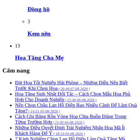
Đồng hồ
3
Kem nền
13
Hoa Tặng Cha Mẹ
Cẩm nang
Đặt Hoa Tốt Nghiệp Hải Phòng – Những Điều Nên Biết
Trước Khi Chọn Hoa
( 20:46 07-08-2026 )
Hoa Tặng Sinh Nhật Đối Tác – Cách Chọn Mẫu Hoa Phù
Hợp Cho Doanh Nghiệp
( 15:40 06-08-2026 )
Nên Chọn Chậu Lan Hồ Điệp Bao Nhiêu Cành Để Làm Quà
Tặng?
( 14:51 05-08-2026 )
Cách Ghi Băng Rôn Vòng Hoa Chia Buồn Đúng Trong
Từng Trường Hợp
( 15:05 04-08-2026 )
Những Điều Quyết Định Trải Nghiệm Nhận Hoa Mà Ít
Khách Hàng Để Ý
( 18:53 03-08-2026 )
7 Kinh Nghiệm Chọn Lan Hồ Điệp Làm Quà Tặng Mà