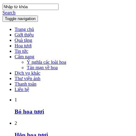
Search
Toggle navigation
Trang chủ
Giới thiệu
Quà tặng
Hoa tươi
Tin tức
Cẩm nang
Ý nghĩa các loài hoa
Tản mạn về hoa
Dịch vụ khác
Thư viện ảnh
Thanh toán
Liên hệ
1
Bó hoa tươi
2
Hộp hoa tươi