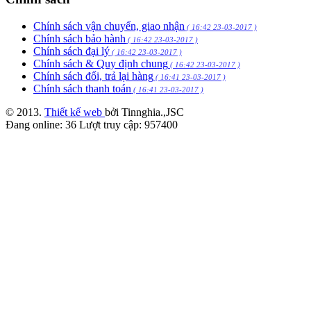
Chính sách vận chuyển, giao nhận
( 16:42 23-03-2017 )
Chính sách bảo hành
( 16:42 23-03-2017 )
Chính sách đại lý
( 16:42 23-03-2017 )
Chính sách & Quy định chung
( 16:42 23-03-2017 )
Chính sách đổi, trả lại hàng
( 16:41 23-03-2017 )
Chính sách thanh toán
( 16:41 23-03-2017 )
© 2013.
Thiết kế web
bởi Tinnghia.,JSC
Đang online:
36
Lượt truy cập:
957400