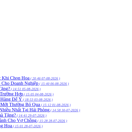
c Khi Chọn Hoa
( 20:46 07-08-2026 )
p Cho Doanh Nghiệp
( 15:40 06-08-2026 )
Tặng?
( 14:51 05-08-2026 )
 Trường Hợp
( 15:05 04-08-2026 )
h Hàng Để Ý
( 18:53 03-08-2026 )
 Mới Thường Bỏ Qua
( 15:12 01-08-2026 )
hiều Nhất Tại Hải Phòng
( 14:58 30-07-2026 )
uà Tặng?
( 14:41 29-07-2026 )
Dành Cho Vợ Chồng
( 15:28 28-07-2026 )
ng Hoa
( 15:01 28-07-2026 )