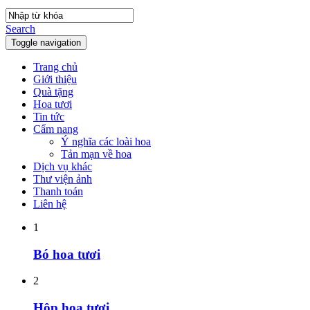
Search
Toggle navigation
Trang chủ
Giới thiệu
Quà tặng
Hoa tươi
Tin tức
Cẩm nang
Ý nghĩa các loài hoa
Tản mạn về hoa
Dịch vụ khác
Thư viện ảnh
Thanh toán
Liên hệ
1
Bó hoa tươi
2
Hộp hoa tươi