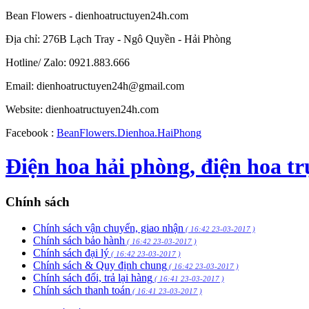
Bean Flowers - dienhoatructuyen24h.com
Địa chỉ: 276B Lạch Tray - Ngô Quyền - Hải Phòng
Hotline/ Zalo: 0921.883.666
Email:
dienhoatructuyen24h@gmail.com
Website: dienhoatructuyen24h.com
Facebook :
BeanFlowers.Dienhoa.HaiPhong
Điện hoa hải phòng, điện hoa tr
Chính sách
Chính sách vận chuyển, giao nhận
( 16:42 23-03-2017 )
Chính sách bảo hành
( 16:42 23-03-2017 )
Chính sách đại lý
( 16:42 23-03-2017 )
Chính sách & Quy định chung
( 16:42 23-03-2017 )
Chính sách đổi, trả lại hàng
( 16:41 23-03-2017 )
Chính sách thanh toán
( 16:41 23-03-2017 )