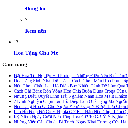
Đồng hồ
3
Kem nền
13
Hoa Tặng Cha Mẹ
Cẩm nang
Đặt Hoa Tốt Nghiệp Hải Phòng – Những Điều Nên Biết Trướ
Hoa Tặng Sinh Nhật Đối Tác – Cách Chọn Mẫu Hoa Phù Hợ
Nên Chọn Chậu Lan Hồ Điệp Bao Nhiêu Cành Để Làm Quà 
Cách Ghi Băng Rôn Vòng Hoa Chia Buồn Đúng Trong Từng
Những Điều Quyết Định Trải Nghiệm Nhận Hoa Mà Ít Khác
7 Kinh Nghiệm Chọn Lan Hồ Điệp Làm Quà Tặng Mà Người
Nên Tặng Hoa Gì Cho Người Yêu? 7 Gợi Ý Được Lựa Chọn N
Lan Hồ Điệp Đỏ Có Ý Nghĩa Gì? Khi Nào Nên Chọn Làm Q
Kỷ Niệm Ngày Cưới Nên Tặng Hoa Gì? 10 Gợi Ý Ý Nghĩa 
Những Việc Cần Chuẩn Bị Trước Ngày Khai Trương Cửa Hà