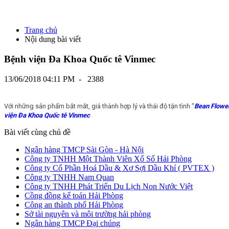
Trang chủ
Nội dung bài viết
Bệnh viện Đa Khoa Quốc tê Vinmec
13/06/2018 04:11 PM
-
2388
Với những sản phẩm bắt mắt, giá thành hợp lý và thái độ tận tình "
Bean Flowe
viện Đa Khoa Quốc tê Vinmec
Bài viết cùng chủ đề
Ngân hàng TMCP Sài Gòn - Hà Nội
Công ty TNHH Một Thành Viên Xổ Số Hải Phòng
Công ty Cổ Phần Hoá Dầu & Xơ Sợi Dầu Khí ( PVTEX )
Công ty TNHH Nam Quan
Công ty TNHH Phát Triển Du Lịch Non Nước Việt
Cồng đồng kế toán Hải Phòng
Công an thành phố Hải Phòng
Sở tài nguyên và môi trường hải phòng
Ngân hàng TMCP Đại chúng