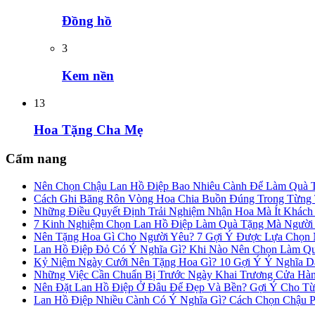
Đồng hồ
3
Kem nền
13
Hoa Tặng Cha Mẹ
Cẩm nang
Nên Chọn Chậu Lan Hồ Điệp Bao Nhiêu Cành Để Làm Quà 
Cách Ghi Băng Rôn Vòng Hoa Chia Buồn Đúng Trong Từng
Những Điều Quyết Định Trải Nghiệm Nhận Hoa Mà Ít Khác
7 Kinh Nghiệm Chọn Lan Hồ Điệp Làm Quà Tặng Mà Người
Nên Tặng Hoa Gì Cho Người Yêu? 7 Gợi Ý Được Lựa Chọn N
Lan Hồ Điệp Đỏ Có Ý Nghĩa Gì? Khi Nào Nên Chọn Làm Q
Kỷ Niệm Ngày Cưới Nên Tặng Hoa Gì? 10 Gợi Ý Ý Nghĩa 
Những Việc Cần Chuẩn Bị Trước Ngày Khai Trương Cửa Hà
Nên Đặt Lan Hồ Điệp Ở Đâu Để Đẹp Và Bền? Gợi Ý Cho Từ
Lan Hồ Điệp Nhiều Cành Có Ý Nghĩa Gì? Cách Chọn Chậu 