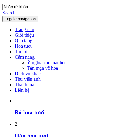
Search
Toggle navigation
Trang chủ
Giới thiệu
Quà tặng
Hoa tươi
Tin tức
Cẩm nang
Ý nghĩa các loài hoa
Tản mạn về hoa
Dịch vụ khác
Thư viện ảnh
Thanh toán
Liên hệ
1
Bó hoa tươi
2
Hộp hoa tươi