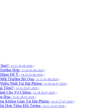
Tặng?
( 14:51 05-08-2026 )
 Trường Hợp
( 15:05 04-08-2026 )
h Hàng Để Ý
( 18:53 03-08-2026 )
 Mới Thường Bỏ Qua
( 15:12 01-08-2026 )
hiều Nhất Tại Hải Phòng
( 14:58 30-07-2026 )
uà Tặng?
( 14:41 29-07-2026 )
Dành Cho Vợ Chồng
( 15:28 28-07-2026 )
ng Hoa
( 15:01 28-07-2026 )
ng Không Gian Tại Hải Phòng
( 14:42 27-07-2026 )
Phù Hợp Từng Đối Tượng
( 16:51 23-07-2026 )