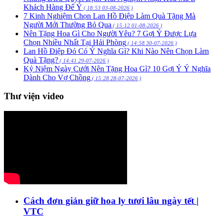
Khách Hàng Để Ý
( 18:53 03-08-2026 )
7 Kinh Nghiệm Chọn Lan Hồ Điệp Làm Quà Tặng Mà
Người Mới Thường Bỏ Qua
( 15:12 01-08-2026 )
Nên Tặng Hoa Gì Cho Người Yêu? 7 Gợi Ý Được Lựa
Chọn Nhiều Nhất Tại Hải Phòng
( 14:58 30-07-2026 )
Lan Hồ Điệp Đỏ Có Ý Nghĩa Gì? Khi Nào Nên Chọn Làm
Quà Tặng?
( 14:41 29-07-2026 )
Kỷ Niệm Ngày Cưới Nên Tặng Hoa Gì? 10 Gợi Ý Ý Nghĩa
Dành Cho Vợ Chồng
( 15:28 28-07-2026 )
Thư viện video
Cách đơn giản giữ hoa ly tươi lâu ngày tết |
VTC