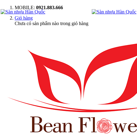
MOBILE:
0921.883.666
Giỏ hàng
Chưa có sản phẩm nào trong giỏ hàng