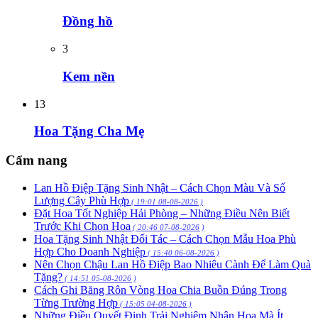
Đồng hồ
3
Kem nền
13
Hoa Tặng Cha Mẹ
Cẩm nang
Lan Hồ Điệp Tặng Sinh Nhật – Cách Chọn Màu Và Số
Lượng Cây Phù Hợp
( 19:01 08-08-2026 )
Đặt Hoa Tốt Nghiệp Hải Phòng – Những Điều Nên Biết
Trước Khi Chọn Hoa
( 20:46 07-08-2026 )
Hoa Tặng Sinh Nhật Đối Tác – Cách Chọn Mẫu Hoa Phù
Hợp Cho Doanh Nghiệp
( 15:40 06-08-2026 )
Nên Chọn Chậu Lan Hồ Điệp Bao Nhiêu Cành Để Làm Quà
Tặng?
( 14:51 05-08-2026 )
Cách Ghi Băng Rôn Vòng Hoa Chia Buồn Đúng Trong
Từng Trường Hợp
( 15:05 04-08-2026 )
Những Điều Quyết Định Trải Nghiệm Nhận Hoa Mà Ít