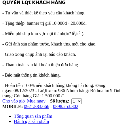
𝗤𝗨𝗬𝗘̂̀𝗡 𝗟𝗢̛̣𝗜 𝗞𝗛𝗔́𝗖𝗛 𝗛𝗔̀𝗡𝗚
- Tư vấn và thiết kế theo yêu cầu khách hàng.
- Tặng thiệp, banner trị giá 10.000đ - 20.000đ.
- Miễn phí ship khu vực nội thành(trừ lễ,tết ).
- Gửi ảnh sản phẩm trước, khách ưng mới cho giao.
- Giao xong chụp ảnh lại báo cáo khách.
- Thanh toán sau khi hoàn thiện đơn hàng.
- Bảo mật thông tin khách hàng.
- Hoàn tiền 100% nếu khách hàng không hài lòng.
Đăng
ngày:
08/12/2023
- Lượt xem:
986
Nhóm hàng:
Bó hoa tươi
Tình
trạng:
Còn hàng
Giá:
1.500.000 đ
Cho vào giỏ
Mua ngay
Số lượng:
MOBILE:
0921.883.666
-
0898.253.302
Tổng quan sản phẩm
Đánh giá sản phẩm