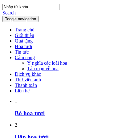
Search
Toggle navigation
Trang chủ
Giới thiệu
Quà tặng
Hoa tươi
Tin tức
Cẩm nang
Ý nghĩa các loài hoa
Tản mạn về hoa
Dịch vụ khác
Thư viện ảnh
Thanh toán
Liên hệ
1
Bó hoa tươi
2
Hộp hoa tươi