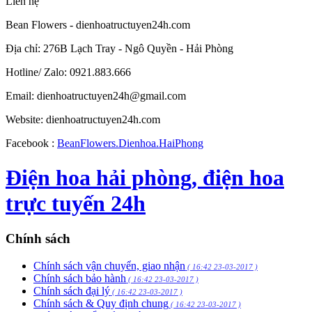
Liên hệ
Bean Flowers - dienhoatructuyen24h.com
Địa chỉ: 276B Lạch Tray - Ngô Quyền - Hải Phòng
Hotline/ Zalo: 0921.883.666
Email:
dienhoatructuyen24h@gmail.com
Website: dienhoatructuyen24h.com
Facebook :
BeanFlowers.Dienhoa.HaiPhong
Điện hoa hải phòng, điện hoa
trực tuyến 24h
Chính sách
Chính sách vận chuyển, giao nhận
( 16:42 23-03-2017 )
Chính sách bảo hành
( 16:42 23-03-2017 )
Chính sách đại lý
( 16:42 23-03-2017 )
Chính sách & Quy định chung
( 16:42 23-03-2017 )