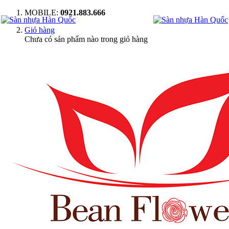
MOBILE:
0921.883.666
Giỏ hàng
Chưa có sản phẩm nào trong giỏ hàng