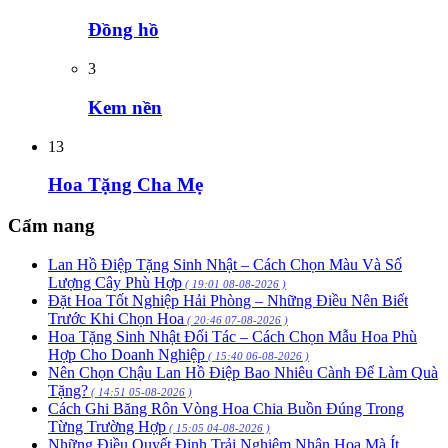
Đồng hồ
3
Kem nền
13
Hoa Tặng Cha Mẹ
Cẩm nang
Lan Hồ Điệp Tặng Sinh Nhật – Cách Chọn Màu Và Số
Lượng Cây Phù Hợp
( 19:01 08-08-2026 )
Đặt Hoa Tốt Nghiệp Hải Phòng – Những Điều Nên Biết
Trước Khi Chọn Hoa
( 20:46 07-08-2026 )
Hoa Tặng Sinh Nhật Đối Tác – Cách Chọn Mẫu Hoa Phù
Hợp Cho Doanh Nghiệp
( 15:40 06-08-2026 )
Nên Chọn Chậu Lan Hồ Điệp Bao Nhiêu Cành Để Làm Quà
Tặng?
( 14:51 05-08-2026 )
Cách Ghi Băng Rôn Vòng Hoa Chia Buồn Đúng Trong
Từng Trường Hợp
( 15:05 04-08-2026 )
Những Điều Quyết Định Trải Nghiệm Nhận Hoa Mà Ít