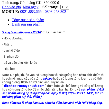
Tình trạng:
Còn hàng
Giá:
850.000 đ
Cho vào giỏ
Mua ngay
Số lượng:
MOBILE:
0921.883.666
-
0898.253.302
Tổng quan sản phẩm
Đánh giá sản phẩm
"Lẵng hoa mừng ngày 20/10
" được thiết kế từ:
- Hồng đỏ nhập
- Phăng
- Lan hồ điệp
- Bi phun đỏ
- Lá và các phụ kiện khác
- Hộp hoa.
Note: Do phụ thuộc vào số lượng hoa và các giống hoa nở tại thời điểm thu
hoạch nên màu sắc của từng
bó hoa
hoặc số lượng từng loại hoa có thể
không giống 100% so với hình ảnh. Tuy nhiên
"
dienhoatructuyen24h.com
" đảm bảo về chất lượng và tổng số lượng
hoa có trong từng bó để chắc chắn rằng bạn hài lòng về
sản phẩm
. ( Giá
sản phẩm không áp dụng trong các ngày lễ 8/3, 20/10,20/11, 14/2 , tết có
thể tăng giảm tuỳ thời điểm ).
Bean Flowers là shop hoa tươi chuyên điện hoa sinh nhật Hải Phòng đẹp.