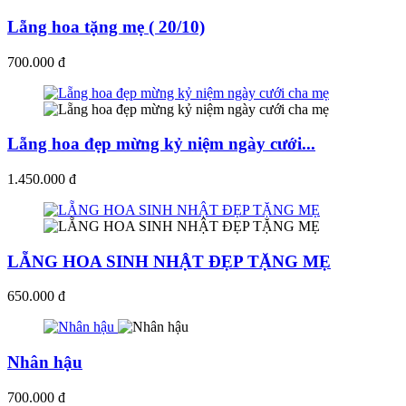
Lẵng hoa tặng mẹ ( 20/10)
700.000 đ
Lẵng hoa đẹp mừng kỷ niệm ngày cưới...
1.450.000 đ
LẴNG HOA SINH NHẬT ĐẸP TẶNG MẸ
650.000 đ
Nhân hậu
700.000 đ