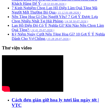
Khách Hàng Để Ý
( 18:53 03-08-2026 )
7 Kinh Nghiệm Chọn Lan Hồ Điệp Làm Quà Tặng Mà
Người Mới Thường Bỏ Qua
( 15:12 01-08-2026 )
Nên Tặng Hoa Gì Cho Người Yêu? 7 Gợi Ý Được Lựa
Chọn Nhiều Nhất Tại Hải Phòng
( 14:58 30-07-2026 )
Lan Hồ Điệp Đỏ Có Ý Nghĩa Gì? Khi Nào Nên Chọn Làm
Quà Tặng?
( 14:41 29-07-2026 )
Kỷ Niệm Ngày Cưới Nên Tặng Hoa Gì? 10 Gợi Ý Ý Nghĩa
Dành Cho Vợ Chồng
( 15:28 28-07-2026 )
Thư viện video
Cách đơn giản giữ hoa ly tươi lâu ngày tết |
VTC