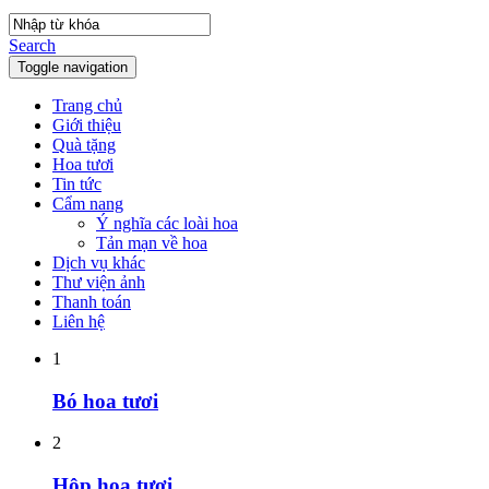
Search
Toggle navigation
Trang chủ
Giới thiệu
Quà tặng
Hoa tươi
Tin tức
Cẩm nang
Ý nghĩa các loài hoa
Tản mạn về hoa
Dịch vụ khác
Thư viện ảnh
Thanh toán
Liên hệ
1
Bó hoa tươi
2
Hộp hoa tươi