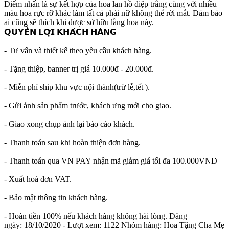
Điểm nhấn là sự kết hợp của hoa lan hồ điệp trắng cùng với nhiều
màu hoa rực rỡ khác làm tất cả phái nữ không thể rời mắt. Đảm bảo
ai cũng sẽ thích khi được sở hữu lẵng hoa này.
𝗤𝗨𝗬𝗘̂̀𝗡 𝗟𝗢̛̣𝗜 𝗞𝗛𝗔́𝗖𝗛 𝗛𝗔̀𝗡𝗚
- Tư vấn và thiết kế theo yêu cầu khách hàng.
- Tặng thiệp, banner trị giá 10.000đ - 20.000đ.
- Miễn phí ship khu vực nội thành(trừ lễ,tết ).
- Gửi ảnh sản phẩm trước, khách ưng mới cho giao.
- Giao xong chụp ảnh lại báo cáo khách.
- Thanh toán sau khi hoàn thiện đơn hàng.
- Thanh toán qua VN PAY nhận mã giảm giá tối đa 100.000VNĐ
- Xuất hoá đơn VAT.
- Bảo mật thông tin khách hàng.
- Hoàn tiền 100% nếu khách hàng không hài lòng.
Đăng
ngày:
18/10/2020
- Lượt xem:
1122
Nhóm hàng:
Hoa Tặng Cha Mẹ