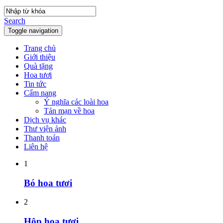
Search
Toggle navigation
Trang chủ
Giới thiệu
Quà tặng
Hoa tươi
Tin tức
Cẩm nang
Ý nghĩa các loài hoa
Tản mạn về hoa
Dịch vụ khác
Thư viện ảnh
Thanh toán
Liên hệ
1
Bó hoa tươi
2
Hộp hoa tươi