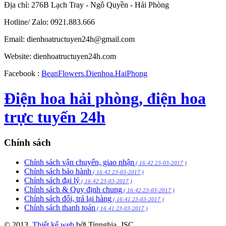
Địa chỉ: 276B Lạch Tray - Ngô Quyền - Hải Phòng
Hotline/ Zalo: 0921.883.666
Email:
dienhoatructuyen24h@gmail.com
Website: dienhoatructuyen24h.com
Facebook :
BeanFlowers.Dienhoa.HaiPhong
Điện hoa hải phòng, điện hoa
trực tuyến 24h
Chính sách
Chính sách vận chuyển, giao nhận
( 16:42 23-03-2017 )
Chính sách bảo hành
( 16:42 23-03-2017 )
Chính sách đại lý
( 16:42 23-03-2017 )
Chính sách & Quy định chung
( 16:42 23-03-2017 )
Chính sách đổi, trả lại hàng
( 16:41 23-03-2017 )
Chính sách thanh toán
( 16:41 23-03-2017 )
© 2013.
Thiết kế web
bởi Tinnghia.,JSC