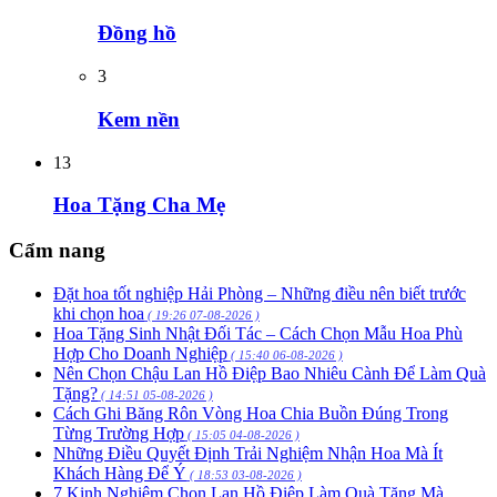
Đồng hồ
3
Kem nền
13
Hoa Tặng Cha Mẹ
Cẩm nang
Đặt hoa tốt nghiệp Hải Phòng – Những điều nên biết trước
khi chọn hoa
( 19:26 07-08-2026 )
Hoa Tặng Sinh Nhật Đối Tác – Cách Chọn Mẫu Hoa Phù
Hợp Cho Doanh Nghiệp
( 15:40 06-08-2026 )
Nên Chọn Chậu Lan Hồ Điệp Bao Nhiêu Cành Để Làm Quà
Tặng?
( 14:51 05-08-2026 )
Cách Ghi Băng Rôn Vòng Hoa Chia Buồn Đúng Trong
Từng Trường Hợp
( 15:05 04-08-2026 )
Những Điều Quyết Định Trải Nghiệm Nhận Hoa Mà Ít
Khách Hàng Để Ý
( 18:53 03-08-2026 )
7 Kinh Nghiệm Chọn Lan Hồ Điệp Làm Quà Tặng Mà