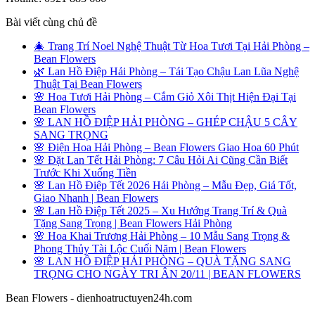
Bài viết cùng chủ đề
🎄 Trang Trí Noel Nghệ Thuật Từ Hoa Tươi Tại Hải Phòng –
Bean Flowers
🌿 Lan Hồ Điệp Hải Phòng – Tái Tạo Chậu Lan Lũa Nghệ
Thuật Tại Bean Flowers
🌸 Hoa Tươi Hải Phòng – Cắm Giỏ Xôi Thịt Hiện Đại Tại
Bean Flowers
🌸 LAN HỒ ĐIỆP HẢI PHÒNG – GHÉP CHẬU 5 CÂY
SANG TRỌNG
🌸 Điện Hoa Hải Phòng – Bean Flowers Giao Hoa 60 Phút
🌸 Đặt Lan Tết Hải Phòng: 7 Câu Hỏi Ai Cũng Cần Biết
Trước Khi Xuống Tiền
🌸 Lan Hồ Điệp Tết 2026 Hải Phòng – Mẫu Đẹp, Giá Tốt,
Giao Nhanh | Bean Flowers
🌸 Lan Hồ Điệp Tết 2025 – Xu Hướng Trang Trí & Quà
Tặng Sang Trọng | Bean Flowers Hải Phòng
🌸 Hoa Khai Trương Hải Phòng – 10 Mẫu Sang Trọng &
Phong Thủy Tài Lộc Cuối Năm | Bean Flowers
🌸 LAN HỒ ĐIỆP HẢI PHÒNG – QUÀ TẶNG SANG
TRỌNG CHO NGÀY TRI ÂN 20/11 | BEAN FLOWERS
Bean Flowers - dienhoatructuyen24h.com