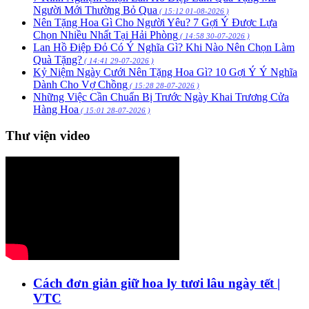
Người Mới Thường Bỏ Qua
( 15:12 01-08-2026 )
Nên Tặng Hoa Gì Cho Người Yêu? 7 Gợi Ý Được Lựa
Chọn Nhiều Nhất Tại Hải Phòng
( 14:58 30-07-2026 )
Lan Hồ Điệp Đỏ Có Ý Nghĩa Gì? Khi Nào Nên Chọn Làm
Quà Tặng?
( 14:41 29-07-2026 )
Kỷ Niệm Ngày Cưới Nên Tặng Hoa Gì? 10 Gợi Ý Ý Nghĩa
Dành Cho Vợ Chồng
( 15:28 28-07-2026 )
Những Việc Cần Chuẩn Bị Trước Ngày Khai Trương Cửa
Hàng Hoa
( 15:01 28-07-2026 )
Thư viện video
Cách đơn giản giữ hoa ly tươi lâu ngày tết |
VTC