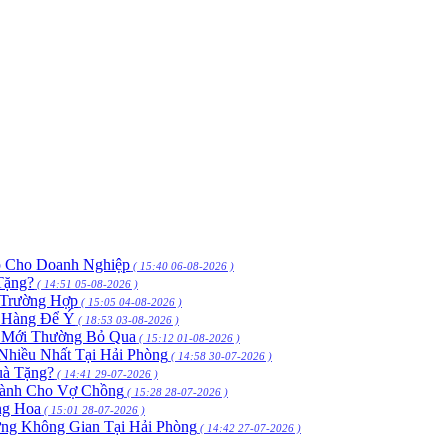
p Cho Doanh Nghiệp
( 15:40 06-08-2026 )
Tặng?
( 14:51 05-08-2026 )
 Trường Hợp
( 15:05 04-08-2026 )
h Hàng Để Ý
( 18:53 03-08-2026 )
 Mới Thường Bỏ Qua
( 15:12 01-08-2026 )
hiều Nhất Tại Hải Phòng
( 14:58 30-07-2026 )
uà Tặng?
( 14:41 29-07-2026 )
Dành Cho Vợ Chồng
( 15:28 28-07-2026 )
ng Hoa
( 15:01 28-07-2026 )
ng Không Gian Tại Hải Phòng
( 14:42 27-07-2026 )