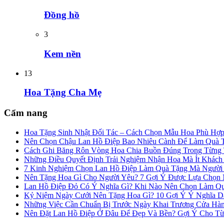
Đồng hồ
3
Kem nền
13
Hoa Tặng Cha Mẹ
Cẩm nang
Hoa Tặng Sinh Nhật Đối Tác – Cách Chọn Mẫu Hoa Phù Hợ
Nên Chọn Chậu Lan Hồ Điệp Bao Nhiêu Cành Để Làm Quà 
Cách Ghi Băng Rôn Vòng Hoa Chia Buồn Đúng Trong Từng
Những Điều Quyết Định Trải Nghiệm Nhận Hoa Mà Ít Khác
7 Kinh Nghiệm Chọn Lan Hồ Điệp Làm Quà Tặng Mà Người
Nên Tặng Hoa Gì Cho Người Yêu? 7 Gợi Ý Được Lựa Chọn N
Lan Hồ Điệp Đỏ Có Ý Nghĩa Gì? Khi Nào Nên Chọn Làm Q
Kỷ Niệm Ngày Cưới Nên Tặng Hoa Gì? 10 Gợi Ý Ý Nghĩa 
Những Việc Cần Chuẩn Bị Trước Ngày Khai Trương Cửa Hà
Nên Đặt Lan Hồ Điệp Ở Đâu Để Đẹp Và Bền? Gợi Ý Cho Từ