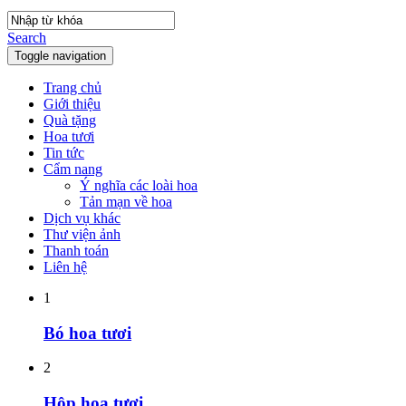
Search
Toggle navigation
Trang chủ
Giới thiệu
Quà tặng
Hoa tươi
Tin tức
Cẩm nang
Ý nghĩa các loài hoa
Tản mạn về hoa
Dịch vụ khác
Thư viện ảnh
Thanh toán
Liên hệ
1
Bó hoa tươi
2
Hộp hoa tươi